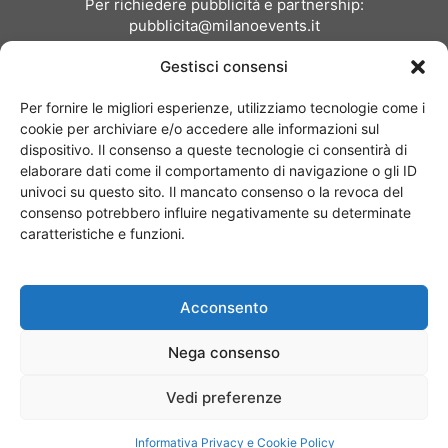
Per richiedere pubblicità e partnership:
pubblicita@milanoevents.it
Gestisci consensi
SEGUICI
Per fornire le migliori esperienze, utilizziamo tecnologie come i
cookie per archiviare e/o accedere alle informazioni sul
dispositivo. Il consenso a queste tecnologie ci consentirà di
elaborare dati come il comportamento di navigazione o gli ID
univoci su questo sito. Il mancato consenso o la revoca del
consenso potrebbero influire negativamente su determinate
Chi siamo
I Nostri Clienti
Contattaci
Collabora con noi
caratteristiche e funzioni.
Pubblicità
Privacy policy
Linee editoriali
Acconsento
© Copyright 2017 - MilanoEvents.it© managed by
Nega consenso
Vedi preferenze
Informativa Privacy e Cookie Policy