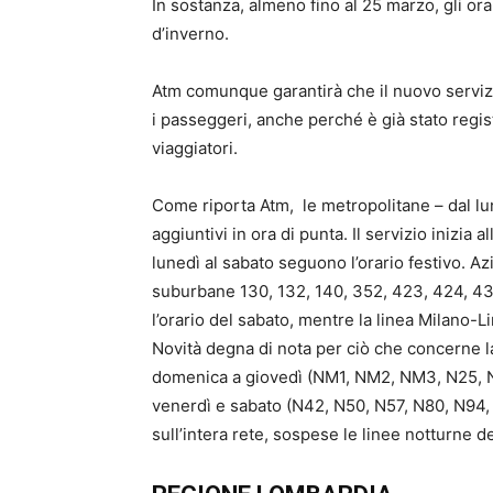
In sostanza, almeno fino al 25 marzo, gli or
d’inverno.
Atm comunque garantirà che il nuovo servizi
i passeggeri, anche perché è già stato registr
viaggiatori.
Come riporta Atm, le metropolitane – dal lun
aggiuntivi in ora di punta. Il servizio inizia 
lunedì al sabato seguono l’orario festivo. A
suburbane 130, 132, 140, 352, 423, 424, 431
l’orario del sabato, mentre la linea Milano-L
Novità degna di nota per ciò che concerne la
domenica a giovedì (NM1, NM2, NM3, N25, N26
venerdì e sabato (N42, N50, N57, N80, N94, 
sull’intera rete, sospese le linee notturne d