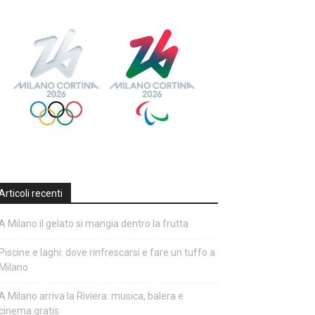
Articoli recenti
A Milano il gelato si mangia dentro la frutta
Piscine e laghi: dove rinfrescarsi e fare un tuffo a
Milano
A Milano arriva la Riviera: musica, balera e
cinema gratis