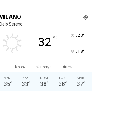
MILANO
Cielo Sereno
°
32.3
°
C
32
°
31.8
83%
1.8m/s
2%
VEN
SAB
DOM
LUN
MAR
35
°
33
°
38
°
38
°
37
°