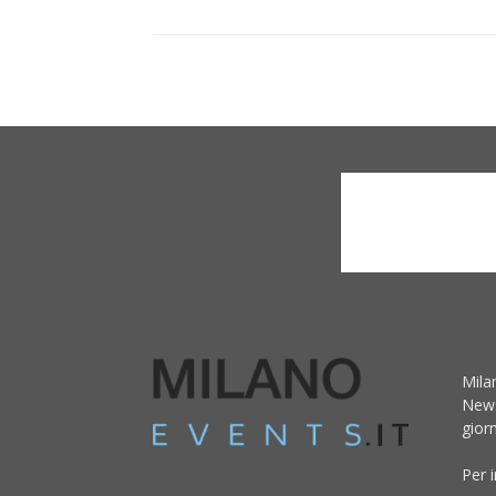
Mila
News
giorn
Per 