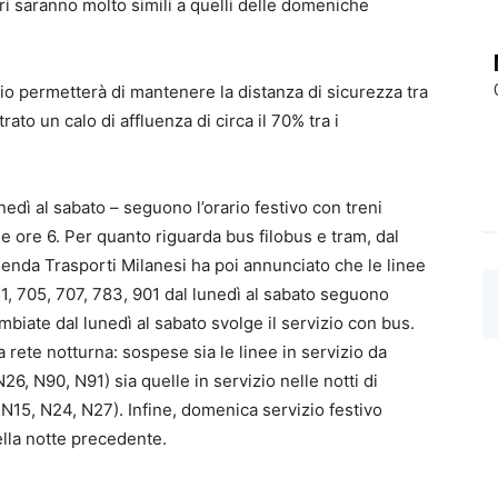
ari saranno molto simili a quelli delle domeniche
o permetterà di mantenere la distanza di sicurezza tra
ato un calo di affluenza di circa il 70% tra i
edì al sabato – seguono l’orario festivo con treni
alle ore 6. Per quanto riguarda bus filobus e tram, dal
zienda Trasporti Milanesi ha poi annunciato che le linee
, 705, 707, 783, 901 dal lunedì al sabato seguono
imbiate dal lunedì al sabato svolge il servizio con bus.
 rete notturna: sospese sia le linee in servizio da
, N90, N91) sia quelle in servizio nelle notti di
N15, N24, N27). Infine, domenica servizio festivo
ella notte precedente.