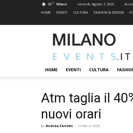
C
32
venerdì, Agosto 7, 2026
Acce
Milano
HOME
EVENTI
CULTURA
FASHION & DESIGN
F
MILANOEVENTS.IT
|
News
2.0
ed
Eventi
HOME
EVENTI
CULTURA
FASHIO
a
Milano
Atm taglia il 40
nuovi orari
Di
Andrea Ferretti
-
15 Marzo 2020