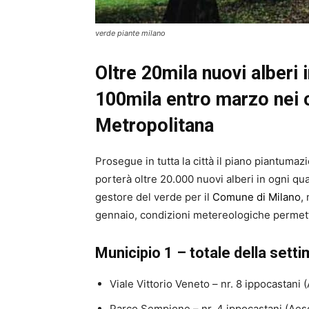
verde piante milano
Oltre 20mila nuovi alberi 
100mila entro marzo nei 
Metropolitana
Prosegue in tutta la città il piano piantum
porterà oltre 20.000 nuovi alberi in ogni qu
gestore del verde per il
Comune di Milano
,
gennaio, condizioni metereologiche permette
Municipio 1 – totale della setti
Viale Vittorio Veneto – nr. 8 ippocastan
Parco Sempione – nr. 4 ippocastani (Ae