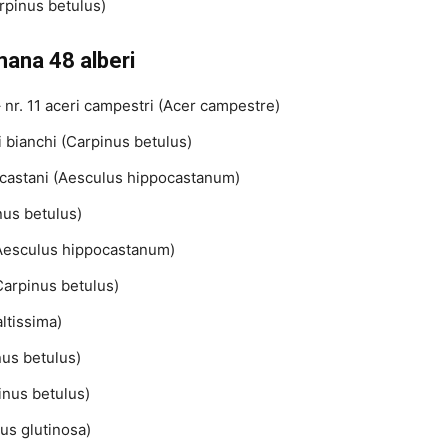
arpinus betulus)
mana 48 alberi
– nr. 11 aceri campestri (Acer campestre)
i bianchi (Carpinus betulus)
ocastani (Aesculus hippocastanum)
nus betulus)
 (Aesculus hippocastanum)
(Carpinus betulus)
altissima)
inus betulus)
pinus betulus)
nus glutinosa)