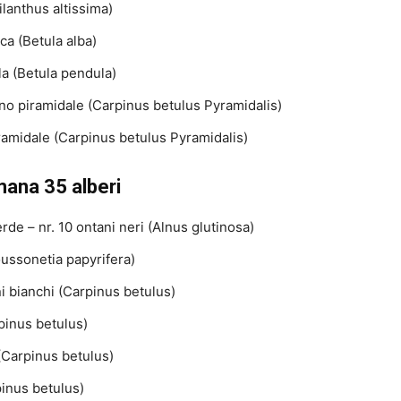
ilanthus altissima)
nca (Betula alba)
la (Betula pendula)
ino piramidale (Carpinus betulus Pyramidalis)
iramidale (Carpinus betulus Pyramidalis)
mana 35 alberi
de – nr. 10 ontani neri (Alnus glutinosa)
roussonetia papyrifera)
i bianchi (Carpinus betulus)
rpinus betulus)
 (Carpinus betulus)
pinus betulus)