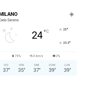
MILANO
Cielo Sereno
°
25
°
C
24
°
23.3
75%
0.6m/s
2%
GIO
VEN
SAB
DOM
LUN
37
°
35
°
37
°
39
°
39
°