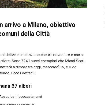
in arrivo a Milano, obiettivo
comuni della Città
azioni dell’Amministrazione che tra novembre e marzo
artiere. Sono 724 i nuovi esemplari che Miami Scarl,
 metterà a dimora tra oggi, mercoledì 15, e il 22
ndo. Ecco i dettagli:
mana 37 alberi
i (Aesculus hippocastanum)
sculus hippocastanum)