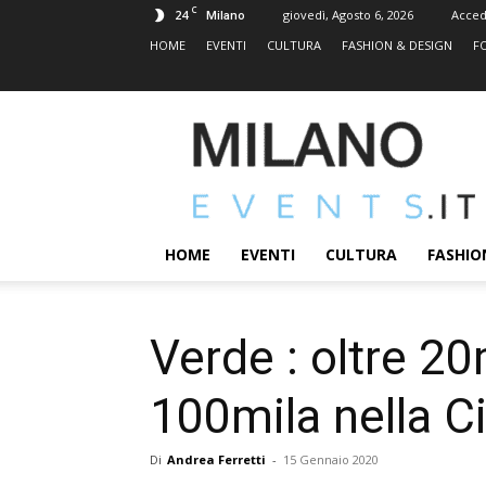
C
24
giovedì, Agosto 6, 2026
Acced
Milano
HOME
EVENTI
CULTURA
FASHION & DESIGN
F
MILANOEVENTS.IT
|
News
2.0
ed
Eventi
HOME
EVENTI
CULTURA
FASHIO
a
Milano
Verde : oltre 20m
100mila nella C
Di
Andrea Ferretti
-
15 Gennaio 2020