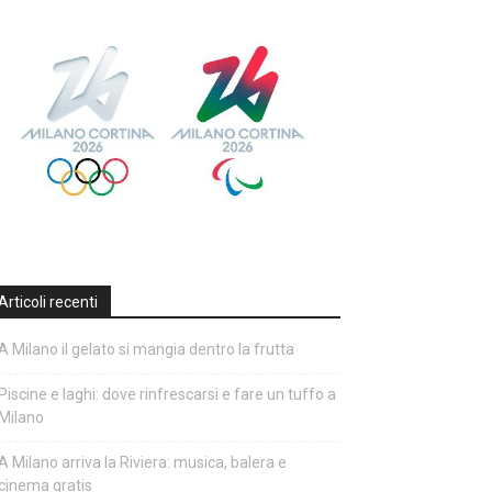
Articoli recenti
A Milano il gelato si mangia dentro la frutta
Piscine e laghi: dove rinfrescarsi e fare un tuffo a
Milano
A Milano arriva la Riviera: musica, balera e
cinema gratis