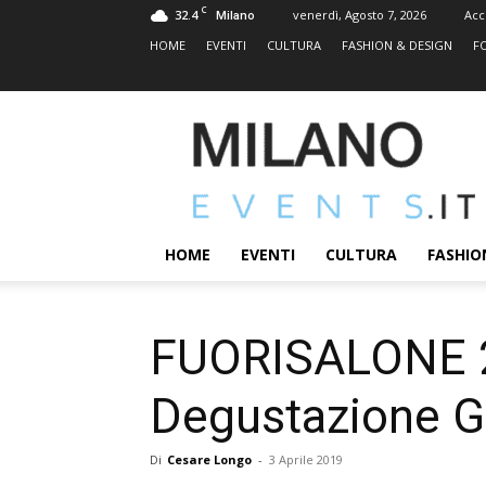
C
32.4
venerdì, Agosto 7, 2026
Acc
Milano
HOME
EVENTI
CULTURA
FASHION & DESIGN
F
MILANOEVENTS.IT
|
News
2.0
ed
Eventi
HOME
EVENTI
CULTURA
FASHIO
a
Milano
FUORISALONE 20
Degustazione 
Di
Cesare Longo
-
3 Aprile 2019