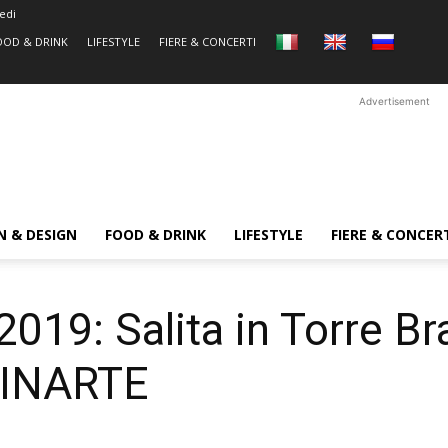
edi
OOD & DRINK
LIFESTYLE
FIERE & CONCERTI
Advertisement
N & DESIGN
FOOD & DRINK
LIFESTYLE
FIERE & CONCER
19: Salita in Torre Br
GINARTE