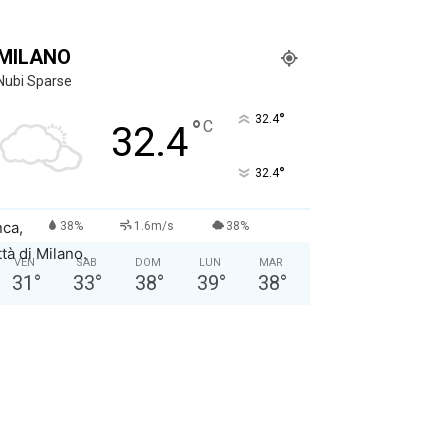
MILANO
Nubi Sparse
°
32.4
°
C
32.4
°
32.4
nca,
38%
1.6m/s
38%
tà di Milano.
VEN
SAB
DOM
LUN
MAR
31
°
33
°
38
°
39
°
38
°