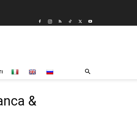
TI
anca &