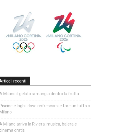
Articoli recenti
A Milano il gelato si mangia dentro la frutta
Piscine e laghi: dove rinfrescarsi e fare un tuffo a
Milano
A Milano arriva la Riviera: musica, balera e
cinema gratis