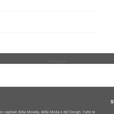
Advertisement
S
no capitale della Movida, della Moda e del Design. Tutte le