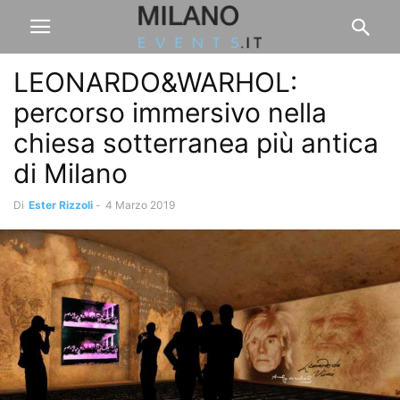
LEONARDO&WARHOL:
percorso immersivo nella
chiesa sotterranea più antica
di Milano
Di
Ester Rizzoli
-
4 Marzo 2019