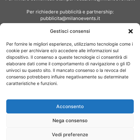
Per richiedere pubblicità e partnership:
pubblicita@milanoevents.it
Gestisci consensi
SEGUICI
Per fornire le migliori esperienze, utilizziamo tecnologie come i
cookie per archiviare e/o accedere alle informazioni sul
dispositivo. Il consenso a queste tecnologie ci consentirà di
elaborare dati come il comportamento di navigazione o gli ID
univoci su questo sito. Il mancato consenso o la revoca del
consenso potrebbero influire negativamente su determinate
Chi siamo
I Nostri Clienti
Contattaci
Collabora con noi
caratteristiche e funzioni.
Pubblicità
Privacy policy
Linee editoriali
Acconsento
© Copyright 2017 - MilanoEvents.it© managed by
Nega consenso
Vedi preferenze