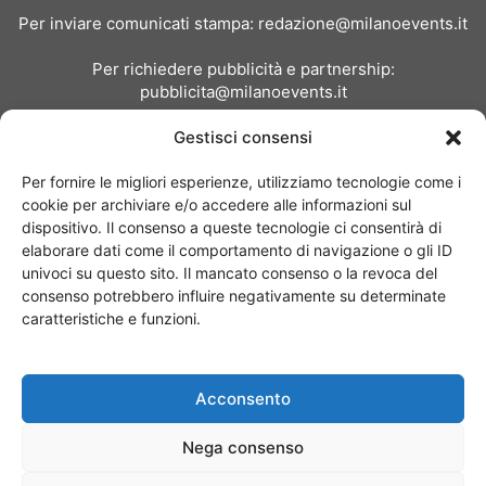
Per inviare comunicati stampa:
redazione@milanoevents.it
Per richiedere pubblicità e partnership:
pubblicita@milanoevents.it
Gestisci consensi
SEGUICI
Per fornire le migliori esperienze, utilizziamo tecnologie come i
cookie per archiviare e/o accedere alle informazioni sul
dispositivo. Il consenso a queste tecnologie ci consentirà di
elaborare dati come il comportamento di navigazione o gli ID
univoci su questo sito. Il mancato consenso o la revoca del
consenso potrebbero influire negativamente su determinate
Chi siamo
I Nostri Clienti
Contattaci
Collabora con noi
caratteristiche e funzioni.
Pubblicità
Privacy policy
Linee editoriali
Acconsento
© Copyright 2017 - MilanoEvents.it© managed by
Nega consenso