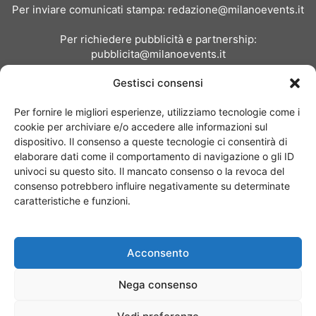
Per inviare comunicati stampa:
redazione@milanoevents.it
Per richiedere pubblicità e partnership:
pubblicita@milanoevents.it
Gestisci consensi
SEGUICI
Per fornire le migliori esperienze, utilizziamo tecnologie come i
cookie per archiviare e/o accedere alle informazioni sul
dispositivo. Il consenso a queste tecnologie ci consentirà di
elaborare dati come il comportamento di navigazione o gli ID
univoci su questo sito. Il mancato consenso o la revoca del
consenso potrebbero influire negativamente su determinate
Chi siamo
I Nostri Clienti
Contattaci
Collabora con noi
caratteristiche e funzioni.
Pubblicità
Privacy policy
Linee editoriali
Acconsento
© Copyright 2017 - MilanoEvents.it© managed by
Nega consenso