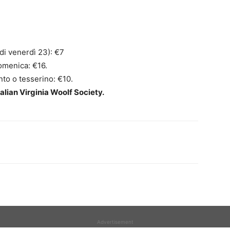
 di venerdì 23): €7
domenica: €16.
to o tesserino: €10.
Italian Virginia Woolf Society.
Advertisement