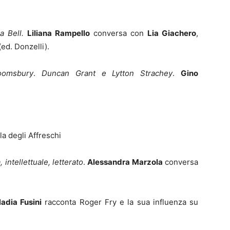
a Bell.
Liliana Rampello
conversa con
Lia Giachero
,
ed. Donzelli).
oomsbury
.
Duncan Grant e Lytton Strachey
.
Gino
la degli Affreschi
ntellettuale, letterato
.
Alessandra Marzola
conversa
adia Fusini
racconta Roger Fry e la sua influenza su