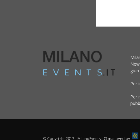
Mila
News
giorn
Per 
Per r
pubb
© Copyright 2017 - MilanoEvents.it© managed by