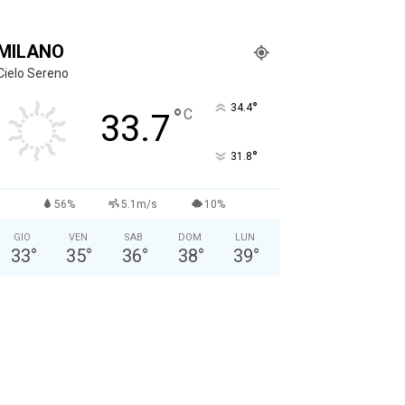
MILANO
Cielo Sereno
°
34.4
°
C
33.7
°
31.8
56%
5.1m/s
10%
GIO
VEN
SAB
DOM
LUN
33
°
35
°
36
°
38
°
39
°