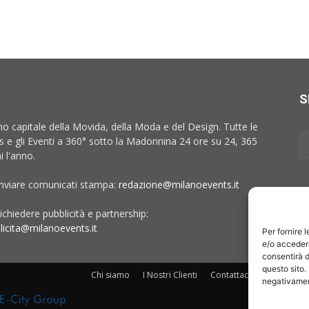
S
no capitale della Movida, della Moda e del Design. Tutte le
 e gli Eventi a 360° sotto la Madonnina 24 ore su 24, 365
i l'anno.
inviare comunicati stampa:
redazione@milanoevents.it
ichiedere pubblicità e partnership:
licita@milanoevents.it
Per fornire 
e/o accedere
consentirà d
questo sito.
Chi siamo
I Nostri Clienti
Contattaci
Collabora c
negativament