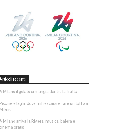
Articoli recenti
A Milano il gelato si mangia dentro la frutta
Piscine e laghi: dove rinfrescarsi e fare un tuffo a
Milano
A Milano arriva la Riviera: musica, balera e
cinema gratis