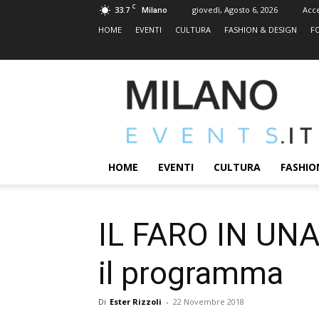
C
33.7
giovedì, Agosto 6, 2026
Acc
Milano
HOME
EVENTI
CULTURA
FASHION & DESIGN
F
MILANOEVENTS.IT
|
News
2.0
ed
Eventi
HOME
EVENTI
CULTURA
FASHIO
a
Milano
IL FARO IN UNA 
il programma
Di
Ester Rizzoli
-
22 Novembre 2018