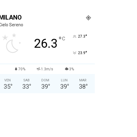
MILANO
Cielo Sereno
°
27.3
°
C
26.3
°
23.9
70%
1.3m/s
3%
VEN
SAB
DOM
LUN
MAR
35
°
33
°
39
°
39
°
38
°