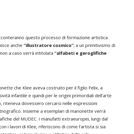
acconteranno questo processo di formazione artistica.
inisce anche
“illustratore cosmico”
; a un primitivismo di
o non a caso verrà intitolata
“alfabeti e geroglifiche
nette che Klee aveva costruito per il figlio Felix, a
tà infantile e quindi per le origini primordiali dell’arte
, riteneva dovessero cercarsi nelle espressioni
 etnografico. Insieme a esemplari di marionette verrà
fiche del MUDEC. I manufatti extraeuropei, lungi dal
 i lavori di Klee, riferiscono di come l’artista si sia