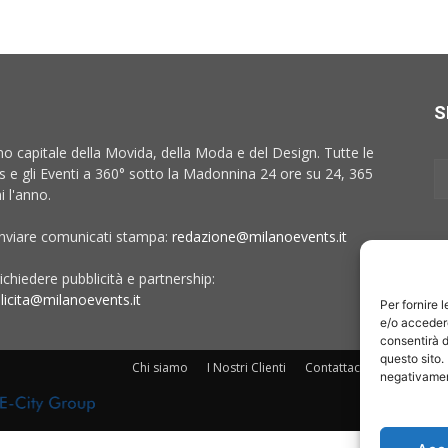
S
no capitale della Movida, della Moda e del Design. Tutte le
 e gli Eventi a 360° sotto la Madonnina 24 ore su 24, 365
i l'anno.
inviare comunicati stampa:
redazione@milanoevents.it
ichiedere pubblicità e partnership:
licita@milanoevents.it
Per fornire 
e/o accedere
consentirà d
questo sito.
Chi siamo
I Nostri Clienti
Contattaci
Collabora c
negativament