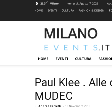
C
26.3
venerdì, Agosto 7, 2026
Acc
Milano
HOME
EVENTI
CULTURA
FASHION & DESIGN
F
MILANOEVENTS.IT
|
News
2.0
ed
Eventi
HOME
EVENTI
CULTURA
FASHIO
a
Milano
Paul Klee . Alle 
MUDEC
Di
Andrea Ferretti
-
13 Novembre 2018