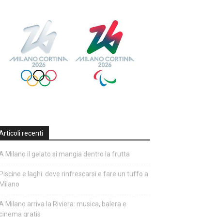
Articoli recenti
A Milano il gelato si mangia dentro la frutta
Piscine e laghi: dove rinfrescarsi e fare un tuffo a
Milano
A Milano arriva la Riviera: musica, balera e
cinema gratis