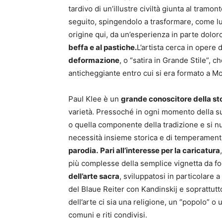
tardivo di un’illustre civiltà giunta al tram
seguito, spingendolo a trasformare, come lui 
origine qui, da un’esperienza in parte doloro
beffa e al pastiche.
L’artista cerca in opere 
deformazione
, o “satira in Grande Stile”, 
anticheggiante entro cui si era formato a M
Paul Klee è un
grande conoscitore della sto
varietà. Pressoché in ogni momento della sua
o quella componente della tradizione e si n
necessità insieme storica e di temperamen
parodia.
Pari all’interesse per la caricatura
più complesse della semplice vignetta da fog
dell’arte sacra
, sviluppatosi in particolare a
del Blaue Reiter con Kandinskij e soprattutt
dell’arte ci sia una religione, un “popolo” o 
comuni e riti condivisi.