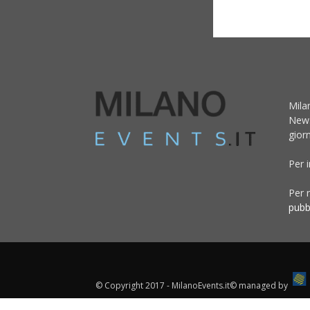
Mila
News
giorn
Per 
Per r
pubb
© Copyright 2017 - MilanoEvents.it© managed by