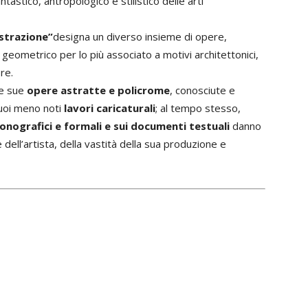
tastico, antropologico e stilistico delle arti
astrazione”
designa un diverso insieme di opere,
geometrico per lo più associato a motivi architettonici,
re.
le sue
opere astratte e policrome
, conosciute e
suoi meno noti
lavori caricaturali
; al tempo stesso,
iconografici e formali e sui documenti testuali
danno
dell’artista, della vastità della sua produzione e