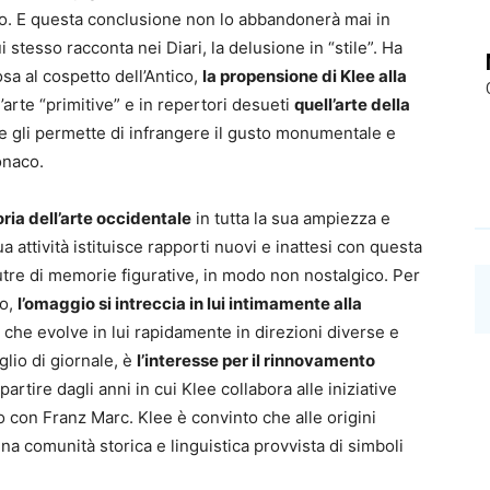
onto. E questa conclusione non lo abbandonerà mai in
stesso racconta nei Diari, la delusione in “stile”. Ha
sa al cospetto dell’Antico,
la propensione di Klee alla
d’arte “primitive” e in repertori desueti
quell’arte della
che gli permette di infrangere il gusto monumentale e
onaco.
ria dell’arte occidentale
in tutta la sua ampiezza e
 attività istituisce rapporti nuovi e inattesi con questa
utre di memorie figurative, in modo non nostalgico. Per
to,
l’omaggio si intreccia in lui intimamente alla
, che evolve in lui rapidamente in direzioni diverse e
lio di giornale, è
l’interesse per il rinnovamento
 partire dagli anni in cui Klee collabora alle iniziative
o con Franz Marc. Klee è convinto che alle origini
una comunità storica e linguistica provvista di simboli