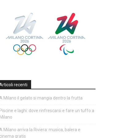
Articoli recenti
A Milano il gelato si mangia dentro la frutta
Piscine e laghi: dove rinfrescarsi e fare un tuffo a
Milano
A Milano arriva la Riviera: musica, balera e
cinema gratis