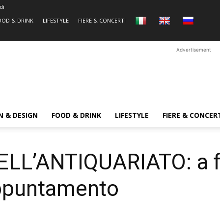
di
OOD & DRINK
LIFESTYLE
FIERE & CONCERTI
Advertisement
N & DESIGN
FOOD & DRINK
LIFESTYLE
FIERE & CONCER
L’ANTIQUARIATO: a f
appuntamento