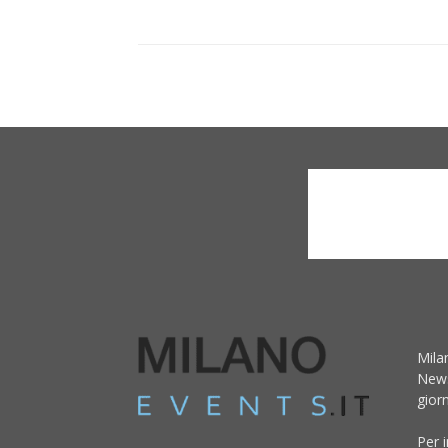
Mila
News
giorn
Per 