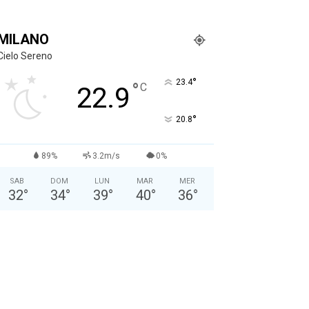
MILANO
Cielo Sereno
°
23.4
°
C
22.9
°
20.8
89%
3.2m/s
0%
SAB
DOM
LUN
MAR
MER
32
°
34
°
39
°
40
°
36
°