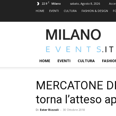
C
22.9
sabato, Agosto 8, 2026
Acce
Milano
HOME
EVENTI
CULTURA
FASHION & DESIGN
F
MILANOEVENTS.IT
|
News
2.0
ed
Eventi
HOME
EVENTI
CULTURA
FASHIO
a
Milano
MERCATONE DEL
torna l’atteso 
Di
Ester Rizzoli
-
30 Ottobre 2018