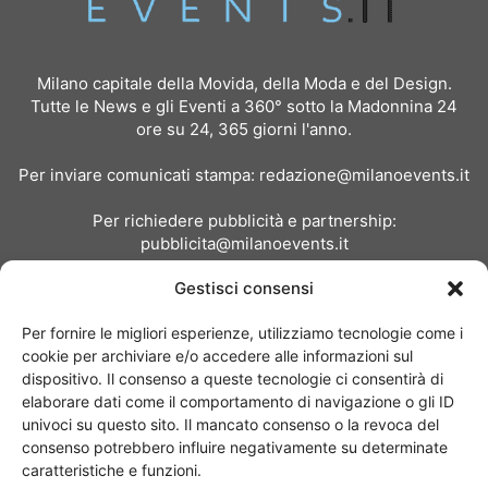
Milano capitale della Movida, della Moda e del Design.
Tutte le News e gli Eventi a 360° sotto la Madonnina 24
ore su 24, 365 giorni l'anno.
Per inviare comunicati stampa:
redazione@milanoevents.it
Per richiedere pubblicità e partnership:
pubblicita@milanoevents.it
Gestisci consensi
SEGUICI
Per fornire le migliori esperienze, utilizziamo tecnologie come i
cookie per archiviare e/o accedere alle informazioni sul
dispositivo. Il consenso a queste tecnologie ci consentirà di
elaborare dati come il comportamento di navigazione o gli ID
univoci su questo sito. Il mancato consenso o la revoca del
consenso potrebbero influire negativamente su determinate
Chi siamo
I Nostri Clienti
Contattaci
Collabora con noi
caratteristiche e funzioni.