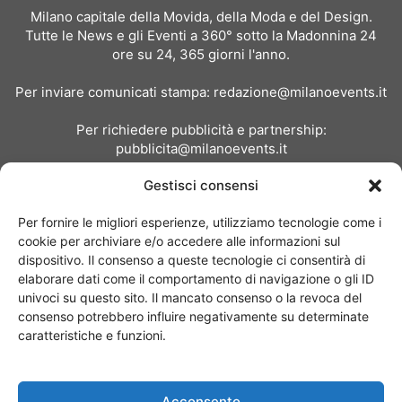
Milano capitale della Movida, della Moda e del Design.
Tutte le News e gli Eventi a 360° sotto la Madonnina 24
ore su 24, 365 giorni l'anno.
Per inviare comunicati stampa:
redazione@milanoevents.it
Per richiedere pubblicità e partnership:
pubblicita@milanoevents.it
Gestisci consensi
SEGUICI
Per fornire le migliori esperienze, utilizziamo tecnologie come i
cookie per archiviare e/o accedere alle informazioni sul
dispositivo. Il consenso a queste tecnologie ci consentirà di
elaborare dati come il comportamento di navigazione o gli ID
univoci su questo sito. Il mancato consenso o la revoca del
consenso potrebbero influire negativamente su determinate
Chi siamo
I Nostri Clienti
Contattaci
Collabora con noi
caratteristiche e funzioni.
Pubblicità
Privacy policy
Linee editoriali
Acconsento