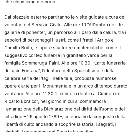
che chiamiamo memoria.
Dal piazzale esterno partiranno le visite guidate a cura dei
volontari del Servizio Civile. Alle ore 10 “All’ombra de… le
gallerie di ponente”, un percorso al riparo dalla calura, tra i
sepolcri di personaggi illustri, come i fratelli Arrigo e
Camillo Boito, e opere scultoree emblematiche, come il
suggestivo corteo funebre in granitello verde per la
famiglia Sommaruga-Faini. Alle ore 10.30 “L’arte funeraria
di Lucio Fontana”, l’ideatore dello Spazialismo e della
celebre serie dei ‘tagli’ nelle tele, produsse numerose
opere d’arte per il Monumentale in un arco di tempo durato
vent’anni. Alle ore 11.30 “Il cimitero dentro al Cimitero: il
Riparto Ebraico”, nel giorno in cui si commemora
l’emanazione della Dichiarazione dei diritti dell’uomo e del
cittadino – 26 agosto 1789 -, celebriamo la conquista della
libertà di culto andando a scoprire la storia, i segreti, i
simboli, i personaggi del Riparto Israelitico.