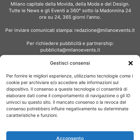
Milano capitale della Movida, della Moda e del Design.
Tutte le News e gli Eventi a 360° sotto la Madonnina 24
ore su 24, 365 giorni l'anno.
Per inviare comunicati stampa:
redazione@milanoevents.it
Per richiedere pubblicità e partnership:
pubblicita@milanoevents.it
Gestisci consensi
SEGUICI
Per fornire le migliori esperienze, utilizziamo tecnologie come i
cookie per archiviare e/o accedere alle informazioni sul
dispositivo. Il consenso a queste tecnologie ci consentirà di
elaborare dati come il comportamento di navigazione o gli ID
univoci su questo sito. Il mancato consenso o la revoca del
consenso potrebbero influire negativamente su determinate
Chi siamo
I Nostri Clienti
Contattaci
Collabora con noi
caratteristiche e funzioni.
Pubblicità
Privacy policy
Linee editoriali
Acconsento