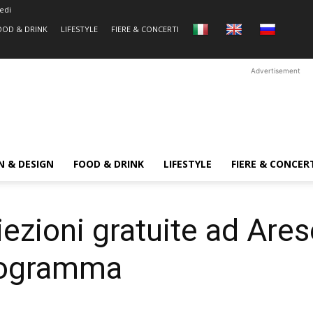
edi
OOD & DRINK
LIFESTYLE
FIERE & CONCERTI
Advertisement
N & DESIGN
FOOD & DRINK
LIFESTYLE
FIERE & CONCER
ezioni gratuite ad Are
programma