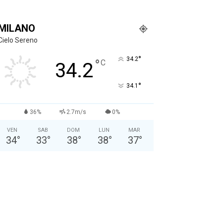
MILANO
Cielo Sereno
°
34.2
°
C
34.2
°
34.1
36%
2.7m/s
0%
VEN
SAB
DOM
LUN
MAR
34
°
33
°
38
°
38
°
37
°