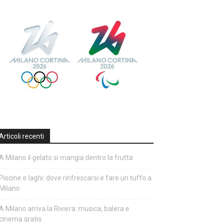
Articoli recenti
A Milano il gelato si mangia dentro la frutta
Piscine e laghi: dove rinfrescarsi e fare un tuffo a
Milano
A Milano arriva la Riviera: musica, balera e
cinema gratis