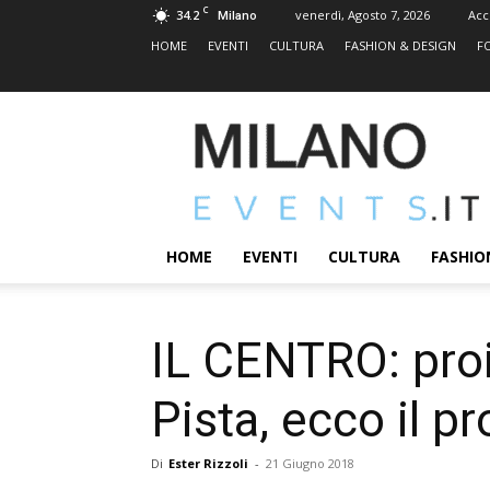
C
34.2
venerdì, Agosto 7, 2026
Acc
Milano
HOME
EVENTI
CULTURA
FASHION & DESIGN
F
MILANOEVENTS.IT
|
News
2.0
ed
Eventi
HOME
EVENTI
CULTURA
FASHIO
a
Milano
IL CENTRO: proi
Pista, ecco il 
Di
Ester Rizzoli
-
21 Giugno 2018