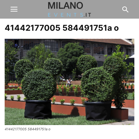
41442177005 584491751a o
41442177005 584491751a o