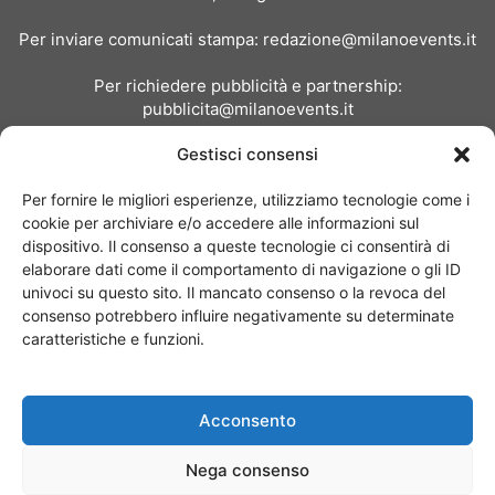
Per inviare comunicati stampa:
redazione@milanoevents.it
Per richiedere pubblicità e partnership:
pubblicita@milanoevents.it
Gestisci consensi
SEGUICI
Per fornire le migliori esperienze, utilizziamo tecnologie come i
cookie per archiviare e/o accedere alle informazioni sul
dispositivo. Il consenso a queste tecnologie ci consentirà di
elaborare dati come il comportamento di navigazione o gli ID
univoci su questo sito. Il mancato consenso o la revoca del
consenso potrebbero influire negativamente su determinate
Chi siamo
I Nostri Clienti
Contattaci
Collabora con noi
caratteristiche e funzioni.
Pubblicità
Privacy policy
Linee editoriali
Acconsento
© Copyright 2017 - MilanoEvents.it© managed by
Nega consenso