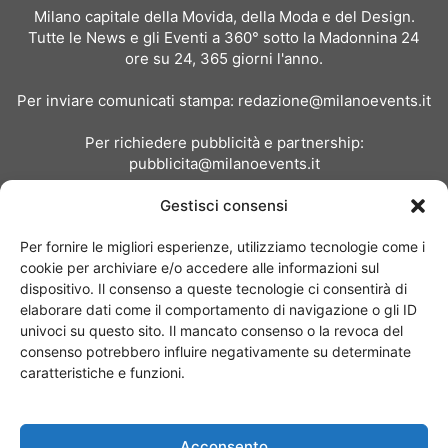
Milano capitale della Movida, della Moda e del Design.
Tutte le News e gli Eventi a 360° sotto la Madonnina 24
ore su 24, 365 giorni l'anno.
Per inviare comunicati stampa:
redazione@milanoevents.it
Per richiedere pubblicità e partnership:
pubblicita@milanoevents.it
Gestisci consensi
SEGUICI
Per fornire le migliori esperienze, utilizziamo tecnologie come i
cookie per archiviare e/o accedere alle informazioni sul
dispositivo. Il consenso a queste tecnologie ci consentirà di
elaborare dati come il comportamento di navigazione o gli ID
univoci su questo sito. Il mancato consenso o la revoca del
consenso potrebbero influire negativamente su determinate
Chi siamo
I Nostri Clienti
Contattaci
Collabora con noi
caratteristiche e funzioni.
Pubblicità
Privacy policy
Linee editoriali
Acconsento