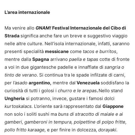
L’area internazionale
Ma venire allo
GNAM!
Festival Internazionale del Cibo di
Strada
significa anche fare un breve e suggestivo viaggio
nelle altre culture. Nell’isola internazionale, infatti, saranno
presenti specialità
messicane
come
tacos e burritos
,
mentre dalla
Spagna
arrivano
paella e tapas
cotte di fronte
a voi in due gigantesche padelle e innaffiate di
sangria o
tinto de verano
. Si continua tra le spade infilzate di carni,
per l
’asado
argentino,
mentre dal
Venezuela
soddisfano la
curiosità di tutti i golosi i
churro e le arepas
.
Nello stand
Ungheria
si potranno, invece, gustare i famosi dolci
kurtoskalacs.
L’oriente sarà rappresentato dal
Giappone
non solo i soliti sushi ma
buns di stracotto di maiale e ai
gamberi, gamberoni in tempura, polpettine di polpo fritte,
pollo fritto karaage,
e per finire in dolcezza,
dorayaki
.