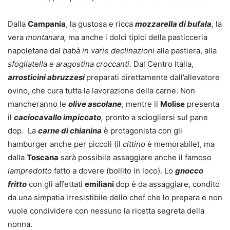
Dalla
Campania
, la gustosa e ricca
mozzarella di bufala
, la
vera
montanara,
ma anche i dolci tipici della pasticceria
napoletana dal
babà in varie declinazioni
alla pastiera, alla
sfogliatella e aragostina croccanti
. Dal Centro Italia,
arrosticini abruzzesi
preparati direttamente dall’allevatore
ovino, che cura tutta la lavorazione della carne. Non
mancheranno le
olive ascolane
, mentre il
Molise
presenta
il
caciocavallo impiccato
,
pronto a sciogliersi sul pane
dop. La
carne di chianina
è protagonista con gli
hamburger anche per piccoli (il
cittino
è memorabile), ma
dalla
Toscana
sarà possibile assaggiare anche il famoso
lampredotto
fatto a dovere (bollito in loco). Lo
gnocco
fritto
con gli affettati
emiliani
dop è da assaggiare, condito
da una simpatia irresistibile dello chef che lo prepara e non
vuole condividere con nessuno la ricetta segreta della
nonna.