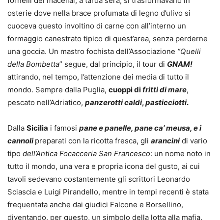
fornelli dei macellai, a tarda sera, si trasformavano in
osterie dove nella brace profumata di legno d’ulivo si
cuoceva questo involtino di carne con all’interno un
formaggio canestrato tipico di quest’area, senza perderne
una goccia. Un mastro fochista dell’Associazione
“Quelli
della Bombetta
” segue, dal principio, il tour di
GNAM!
attirando, nel tempo, l’attenzione dei media di tutto il
mondo. Sempre dalla Puglia,
cuoppi di
fritti di mare
,
pescato nell’Adriatico,
panzerotti caldi
,
pasticciotti
.
Dalla
Sicilia
i famosi
pane e panelle, pane ca’ meusa, e i
cannoli
preparati con la ricotta fresca, gli
arancini
di vario
tipo
dell’Antica Focacceria San Francesco
: un nome noto in
tutto il mondo, una vera e propria icona del gusto, ai cui
tavoli sedevano costantemente gli scrittori Leonardo
Sciascia e Luigi Pirandello, mentre in tempi recenti è stata
frequentata anche dai giudici Falcone e Borsellino,
diventando, per questo, un simbolo della lotta alla mafia.