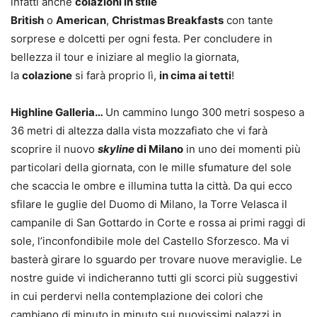
infatti anche
colazioni in stile
British
o
American
,
Christmas Breakfasts
con tante
sorprese e dolcetti per ogni festa. Per concludere in
bellezza il tour e iniziare al meglio la giornata,
la
colazione
si farà proprio lì,
in cima ai tetti
!
Highline Galleria…
Un cammino lungo 300 metri sospeso a
36 metri di altezza dalla vista mozzafiato che vi farà
scoprire il nuovo
skyline
di Milano
in uno dei momenti più
particolari della giornata, con le mille sfumature del sole
che scaccia le ombre e illumina tutta la città. Da qui ecco
sfilare le guglie del Duomo di Milano, la Torre Velasca il
campanile di San Gottardo in Corte e rossa ai primi raggi di
sole, l’inconfondibile mole del Castello Sforzesco. Ma vi
basterà girare lo sguardo per trovare nuove meraviglie. Le
nostre guide vi indicheranno tutti gli scorci più suggestivi
in cui perdervi nella contemplazione dei colori che
cambiano di minuto in minuto sui nuovissimi palazzi in