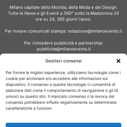
Milano capitale della Movida, della Moda e del Design.
Tutte le News e gli Eventi a 360° sotto la Madonnina 24
ore su 24, 365 giorni l'anno.
Per inviare comunicati stampa:
redazione@milanoevents.it
Per richiedere pubblicità e partnership:
pubblicita@milanoevents.it
Gestisci consensi
SEGUICI
Per fornire le migliori esperienze, utilizziamo tecnologie come i
cookie per archiviare e/o accedere alle informazioni sul
dispositivo. Il consenso a queste tecnologie ci consentirà di
elaborare dati come il comportamento di navigazione o gli ID
univoci su questo sito. Il mancato consenso o la revoca del
consenso potrebbero influire negativamente su determinate
Chi siamo
I Nostri Clienti
Contattaci
Collabora con noi
caratteristiche e funzioni.
Pubblicità
Privacy policy
Linee editoriali