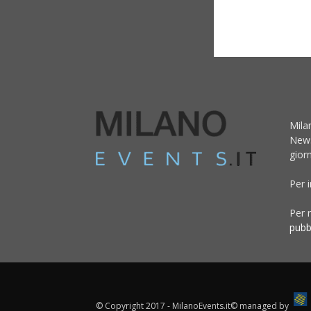
Mila
News
giorn
Per 
Per r
pubb
© Copyright 2017 - MilanoEvents.it© managed by