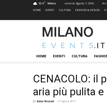
C
32.4
venerdì, Agosto 7, 2026
Acc
Milano
HOME
EVENTI
CULTURA
FASHION & DESIGN
F
MILANOEVENTS.IT
|
News
2.0
ed
Eventi
HOME
EVENTI
CULTURA
FASHIO
a
Milano
CENACOLO: il pat
aria più pulita e 
Di
Ester Rizzoli
-
21 Aprile 2017