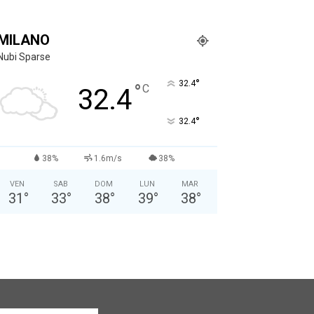
MILANO
Nubi Sparse
°
32.4
°
C
32.4
°
32.4
38%
1.6m/s
38%
VEN
SAB
DOM
LUN
MAR
31
°
33
°
38
°
39
°
38
°