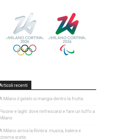
Articoli recenti
A Milano il gelato si mangia dentro la frutta
Piscine e laghi: dove rinfrescarsi e fare un tuffo a
Milano
A Milano arriva la Riviera: musica, balera e
cinema gratis