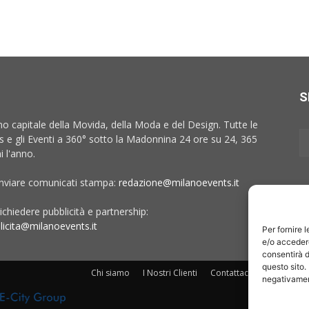
S
no capitale della Movida, della Moda e del Design. Tutte le
 e gli Eventi a 360° sotto la Madonnina 24 ore su 24, 365
i l'anno.
inviare comunicati stampa:
redazione@milanoevents.it
ichiedere pubblicità e partnership:
licita@milanoevents.it
Per fornire 
e/o accedere
consentirà d
questo sito.
Chi siamo
I Nostri Clienti
Contattaci
Collabora c
negativament