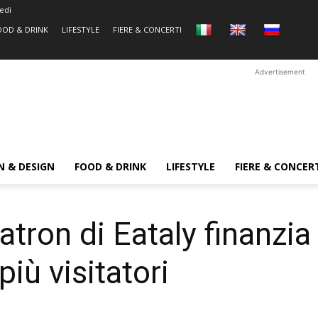
edi
OOD & DRINK
LIFESTYLE
FIERE & CONCERTI
Advertisement
N & DESIGN
FOOD & DRINK
LIFESTYLE
FIERE & CONCER
ron di Eataly finanzia 
più visitatori