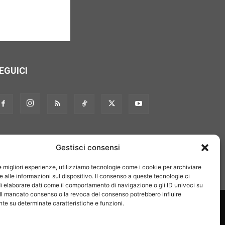
EGUICI
Gestisci consensi
le migliori esperienze, utilizziamo tecnologie come i cookie per archiviare
 alle informazioni sul dispositivo. Il consenso a queste tecnologie ci
i elaborare dati come il comportamento di navigazione o gli ID univoci su
 Il mancato consenso o la revoca del consenso potrebbero influire
on noi
Pubblicità
Privacy policy
Linee editoriali
e su determinate caratteristiche e funzioni.