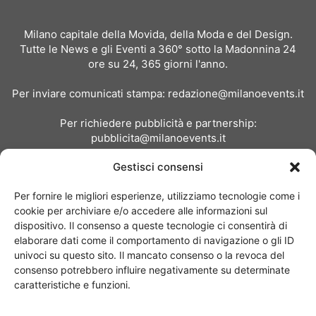
Milano capitale della Movida, della Moda e del Design.
Tutte le News e gli Eventi a 360° sotto la Madonnina 24
ore su 24, 365 giorni l'anno.
Per inviare comunicati stampa:
redazione@milanoevents.it
Per richiedere pubblicità e partnership:
pubblicita@milanoevents.it
Gestisci consensi
SEGUICI
Per fornire le migliori esperienze, utilizziamo tecnologie come i
cookie per archiviare e/o accedere alle informazioni sul
dispositivo. Il consenso a queste tecnologie ci consentirà di
elaborare dati come il comportamento di navigazione o gli ID
univoci su questo sito. Il mancato consenso o la revoca del
consenso potrebbero influire negativamente su determinate
Chi siamo
I Nostri Clienti
Contattaci
Collabora con noi
caratteristiche e funzioni.
Pubblicità
Privacy policy
Linee editoriali