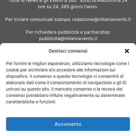
Tutte le News e gli Eventi a 360° sotto la Madonnina 24
ore su 24, 365 giorni l'anno.
Per inviare comunicati stampa:
redazione@milanoevents.it
Per richiedere pubblicità e partnership:
pubblicita@milanoevents.it
Gestisci consensi
SEGUICI
Per fornire le migliori esperienze, utilizziamo tecnologie come i
cookie per archiviare e/o accedere alle informazioni sul
dispositivo. Il consenso a queste tecnologie ci consentirà di
elaborare dati come il comportamento di navigazione o gli ID
univoci su questo sito. Il mancato consenso o la revoca del
consenso potrebbero influire negativamente su determinate
Chi siamo
I Nostri Clienti
Contattaci
Collabora con noi
caratteristiche e funzioni.
Pubblicità
Privacy policy
Linee editoriali
Acconsento
© Copyright 2017 - MilanoEvents.it© managed by