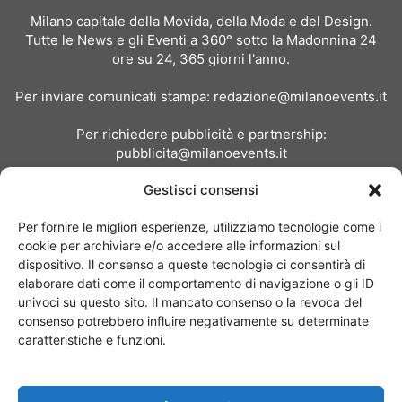
Milano capitale della Movida, della Moda e del Design.
Tutte le News e gli Eventi a 360° sotto la Madonnina 24
ore su 24, 365 giorni l'anno.
Per inviare comunicati stampa:
redazione@milanoevents.it
Per richiedere pubblicità e partnership:
pubblicita@milanoevents.it
Gestisci consensi
SEGUICI
Per fornire le migliori esperienze, utilizziamo tecnologie come i
cookie per archiviare e/o accedere alle informazioni sul
dispositivo. Il consenso a queste tecnologie ci consentirà di
elaborare dati come il comportamento di navigazione o gli ID
univoci su questo sito. Il mancato consenso o la revoca del
consenso potrebbero influire negativamente su determinate
Chi siamo
I Nostri Clienti
Contattaci
Collabora con noi
caratteristiche e funzioni.
Pubblicità
Privacy policy
Linee editoriali