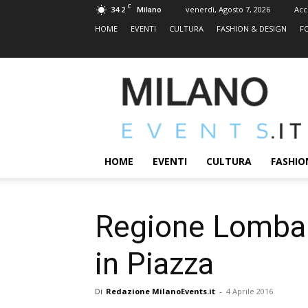
C
34.2
venerdì, Agosto 7, 2026
Acc
Milano
HOME
EVENTI
CULTURA
FASHION & DESIGN
F
MILANOEVENTS.IT
|
News
2.0
ed
Eventi
HOME
EVENTI
CULTURA
FASHIO
a
Milano
Regione Lombar
in Piazza
Di
Redazione MilanoEvents.it
-
4 Aprile 2016