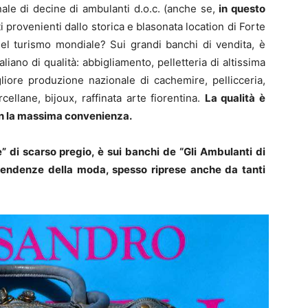
ginale di decine di ambulanti d.o.c. (anche se,
in questo
tti provenienti dallo storica e blasonata location di Forte
el turismo mondiale? Sui grandi banchi di vendita, è
taliano di qualità: abbigliamento, pelletteria di altissima
gliore produzione nazionale di cachemire, pellicceria,
cellane, bijoux, raffinata arte fiorentina.
La qualità è
n la massima convenienza.
e” di scarso pregio, è sui banchi de “Gli Ambulanti di
tendenze della moda, spesso riprese anche da tanti