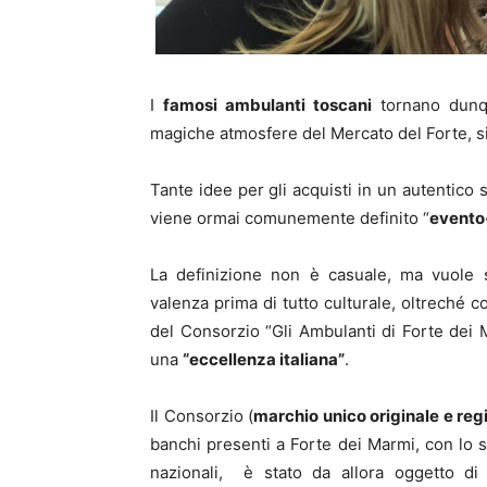
I
famosi ambulanti toscani
tornano dunqu
magiche atmosfere del Mercato del Forte, sin
Tante idee per gli acquisti in un autentico 
viene ormai comunemente definito “
evento
La definizione non è casuale, ma vuole s
valenza prima di tutto culturale, oltreché c
del Consorzio “Gli Ambulanti di Forte dei M
una
“eccellenza italiana”
.
Il Consorzio (
marchio unico originale e reg
banchi presenti a Forte dei Marmi, con lo s
nazionali, è stato da allora oggetto di d