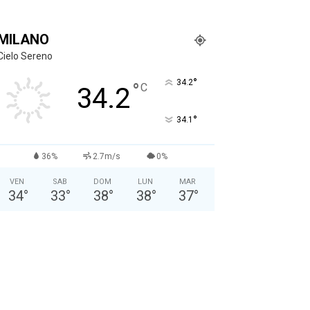
MILANO
Cielo Sereno
°
34.2
°
C
34.2
°
34.1
36%
2.7m/s
0%
VEN
SAB
DOM
LUN
MAR
34
°
33
°
38
°
38
°
37
°