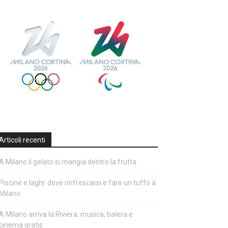
Articoli recenti
A Milano il gelato si mangia dentro la frutta
Piscine e laghi: dove rinfrescarsi e fare un tuffo a
Milano
A Milano arriva la Riviera: musica, balera e
cinema gratis