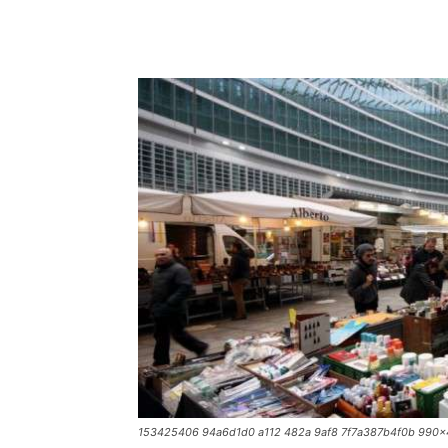
153425406 94a6d1d0 a112 482a 9af8 7f7a387b4f0b 990x