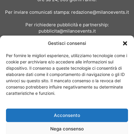
Per inviare comunicati stampa:
redazione@milanoevents.it
Per richiedere pubblicità e partnership:
pubblicita@milanoevents.it
Gestisci consensi
SEGUICI
Per fornire le migliori esperienze, utilizziamo tecnologie come i
cookie per archiviare e/o accedere alle informazioni sul
dispositivo. Il consenso a queste tecnologie ci consentirà di
elaborare dati come il comportamento di navigazione o gli ID
univoci su questo sito. Il mancato consenso o la revoca del
consenso potrebbero influire negativamente su determinate
Chi siamo
I Nostri Clienti
Contattaci
Collabora con noi
caratteristiche e funzioni.
Pubblicità
Privacy policy
Linee editoriali
Acconsento
© Copyright 2017 - MilanoEvents.it© managed by
Nega consenso