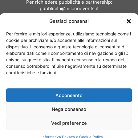
Per richiedere pubblicità e partnership:
pubblicita@milanoevents.it
Gestisci consensi
SEGUICI
Per fornire le migliori esperienze, utilizziamo tecnologie come i
cookie per archiviare e/o accedere alle informazioni sul
dispositivo. Il consenso a queste tecnologie ci consentirà di
elaborare dati come il comportamento di navigazione o gli ID
univoci su questo sito. Il mancato consenso o la revoca del
consenso potrebbero influire negativamente su determinate
Chi siamo
I Nostri Clienti
Contattaci
Collabora con noi
caratteristiche e funzioni.
Pubblicità
Privacy policy
Linee editoriali
Acconsento
© Copyright 2017 - MilanoEvents.it© managed by
Nega consenso
Vedi preferenze
Informativa Privacy e Cookie Policy