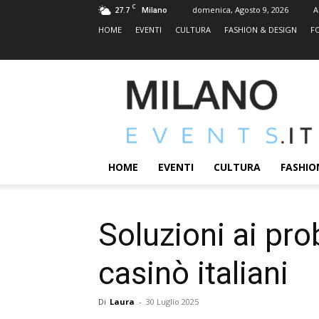
C
27.7
domenica, Agosto 9, 2026
A
Milano
HOME
EVENTI
CULTURA
FASHION & DESIGN
F
MILANOEVENTS.IT
|
News
2.0
ed
Eventi
HOME
EVENTI
CULTURA
FASHIO
a
Milano
Soluzioni ai pro
casinò italiani
Di
Laura
-
30 Luglio 2025