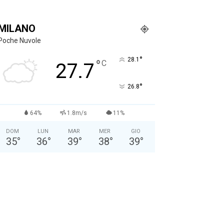
MILANO
Poche Nuvole
°
28.1
°
C
27.7
°
26.8
64%
1.8m/s
11%
DOM
LUN
MAR
MER
GIO
35
°
36
°
39
°
38
°
39
°