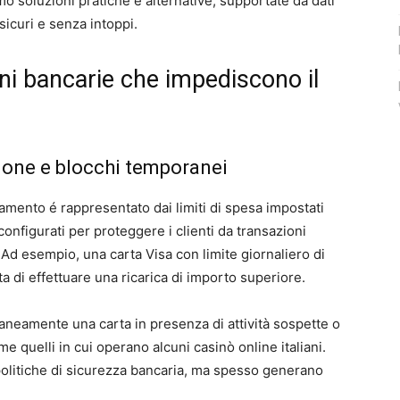
mo soluzioni pratiche e alternative, supportate da dati
icuri e senza intoppi.
ni bancarie che impediscono il
azione e blocchi temporanei
gamento é rappresentato dai limiti di spesa impostati
onfigurati per proteggere i clienti da transazioni
d esempio, una carta Visa con limite giornaliero di
a di effettuare una ricarica di importo superiore.
neamente una carta in presenza di attività sospette o
ome quelli in cui operano alcuni casinò online italiani.
politiche di sicurezza bancaria, ma spesso generano