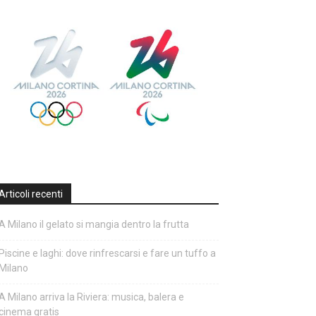
Articoli recenti
A Milano il gelato si mangia dentro la frutta
Piscine e laghi: dove rinfrescarsi e fare un tuffo a
Milano
A Milano arriva la Riviera: musica, balera e
cinema gratis