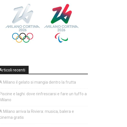
Articoli recenti
A Milano il gelato si mangia dentro la frutta
Piscine e laghi: dove rinfrescarsi e fare un tuffo a
Milano
A Milano arriva la Riviera: musica, balera e
cinema gratis