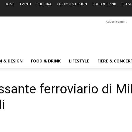
HOME
EVENTI
CULTURA
FASHION & DESIGN
FOOD & DRINK
LIFES
Advertisement
N & DESIGN
FOOD & DRINK
LIFESTYLE
FIERE & CONCER
sante ferroviario di Mi
i