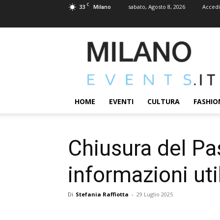
C
33
sabato, Agosto 8, 2026
Accedi
Milano
MILANOEVENTS.IT
|
News
2.0
ed
Eventi
HOME
EVENTI
CULTURA
FASHIO
a
Milano
Chiusura del Pas
informazioni util
Di
Stefania Raffiotta
-
29 Luglio 2025