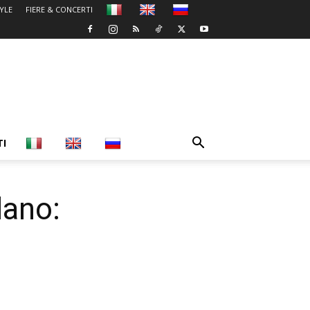
TYLE
FIERE & CONCERTI
TI
lano: