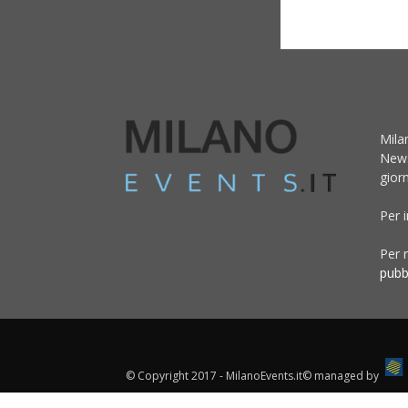
Mila
News
giorn
Per 
Per r
pubb
© Copyright 2017 - MilanoEvents.it© managed by