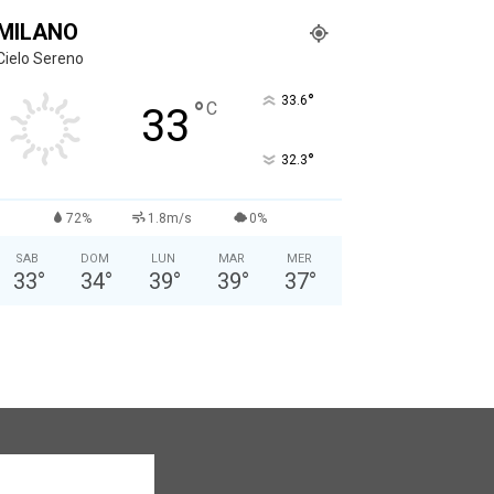
MILANO
Cielo Sereno
°
33.6
°
C
33
°
32.3
72%
1.8m/s
0%
SAB
DOM
LUN
MAR
MER
33
°
34
°
39
°
39
°
37
°