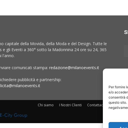
S
no capitale della Movida, della Moda e del Design. Tutte le
 e gli Eventi a 360° sotto la Madonnina 24 ore su 24, 365
i l'anno.
inviare comunicati stampa:
redazione@milanoevents.it
ichiedere pubblicità e partnership:
licita@milanoevents.it
Per fornire 
e/o accedere
consentirà d
questo sito.
Chi siamo
I Nostri Clienti
Contattaci
Collabora c
negativament