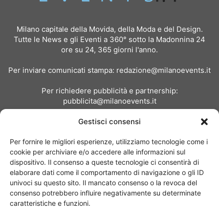
Milano capitale della Movida, della Moda e del Design.
Tutte le News e gli Eventi a 360° sotto la Madonnina 24
ore su 24, 365 giorni l'anno.
Per inviare comunicati stampa:
redazione@milanoevents.it
Per richiedere pubblicità e partnership:
pubblicita@milanoevents.it
Gestisci consensi
SEGUICI
Per fornire le migliori esperienze, utilizziamo tecnologie come i
cookie per archiviare e/o accedere alle informazioni sul
dispositivo. Il consenso a queste tecnologie ci consentirà di
elaborare dati come il comportamento di navigazione o gli ID
univoci su questo sito. Il mancato consenso o la revoca del
consenso potrebbero influire negativamente su determinate
Chi siamo
I Nostri Clienti
Contattaci
Collabora con noi
caratteristiche e funzioni.