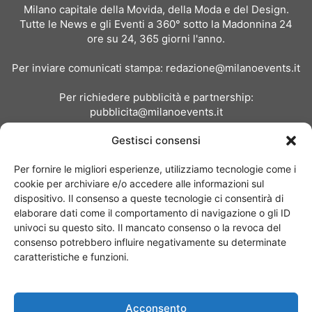
Milano capitale della Movida, della Moda e del Design.
Tutte le News e gli Eventi a 360° sotto la Madonnina 24
ore su 24, 365 giorni l'anno.
Per inviare comunicati stampa:
redazione@milanoevents.it
Per richiedere pubblicità e partnership:
pubblicita@milanoevents.it
Gestisci consensi
SEGUICI
Per fornire le migliori esperienze, utilizziamo tecnologie come i
cookie per archiviare e/o accedere alle informazioni sul
dispositivo. Il consenso a queste tecnologie ci consentirà di
elaborare dati come il comportamento di navigazione o gli ID
univoci su questo sito. Il mancato consenso o la revoca del
consenso potrebbero influire negativamente su determinate
Chi siamo
I Nostri Clienti
Contattaci
Collabora con noi
caratteristiche e funzioni.
Pubblicità
Privacy policy
Linee editoriali
Acconsento