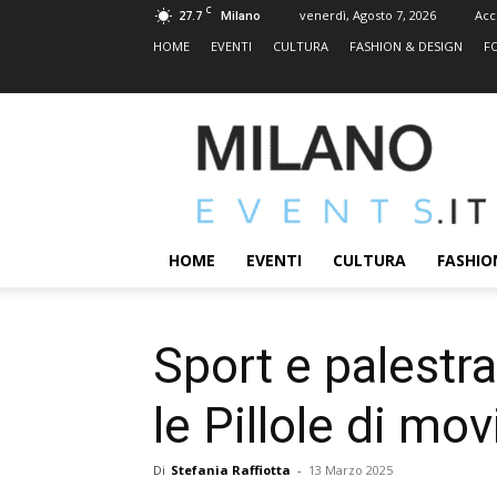
C
27.7
venerdì, Agosto 7, 2026
Acc
Milano
HOME
EVENTI
CULTURA
FASHION & DESIGN
F
MILANOEVENTS.IT
|
News
2.0
ed
Eventi
HOME
EVENTI
CULTURA
FASHIO
a
Milano
Sport e palestra
le Pillole di mo
Di
Stefania Raffiotta
-
13 Marzo 2025