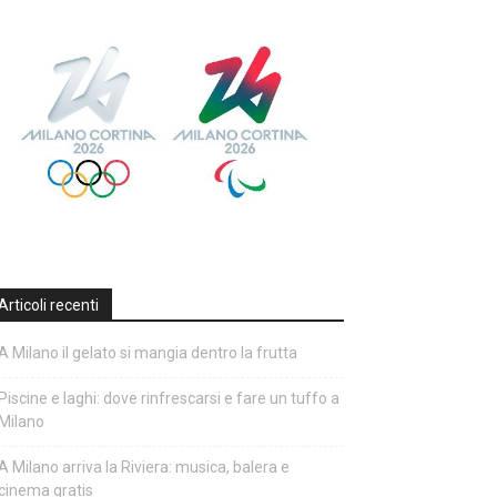
Articoli recenti
A Milano il gelato si mangia dentro la frutta
Piscine e laghi: dove rinfrescarsi e fare un tuffo a
Milano
A Milano arriva la Riviera: musica, balera e
cinema gratis