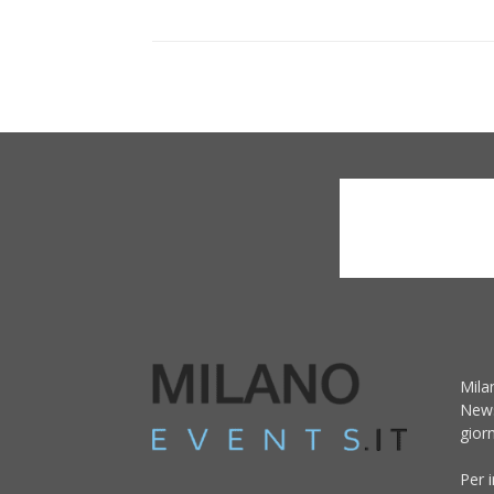
Mila
News
giorn
Per 