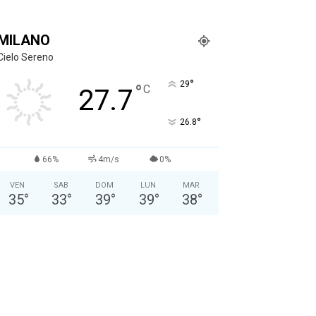
MILANO
Cielo Sereno
°
29
°
C
27.7
°
26.8
66%
4m/s
0%
VEN
SAB
DOM
LUN
MAR
35
°
33
°
39
°
39
°
38
°