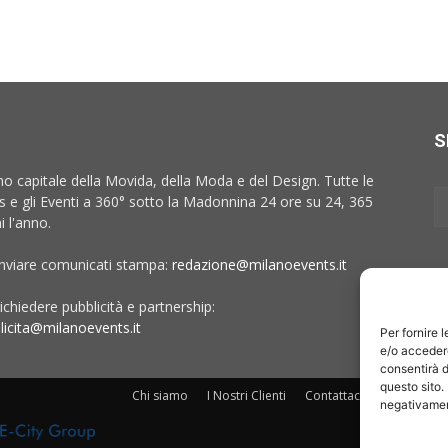
S
no capitale della Movida, della Moda e del Design. Tutte le
 e gli Eventi a 360° sotto la Madonnina 24 ore su 24, 365
i l'anno.
inviare comunicati stampa:
redazione@milanoevents.it
ichiedere pubblicità e partnership:
licita@milanoevents.it
Per fornire 
e/o accedere
consentirà d
questo sito.
Chi siamo
I Nostri Clienti
Contattaci
Collabora c
negativament