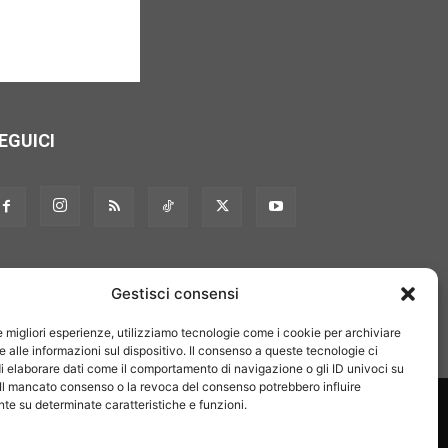
EGUICI
Gestisci consensi
le migliori esperienze, utilizziamo tecnologie come i cookie per archiviare
 alle informazioni sul dispositivo. Il consenso a queste tecnologie ci
i elaborare dati come il comportamento di navigazione o gli ID univoci su
 Il mancato consenso o la revoca del consenso potrebbero influire
on noi
Pubblicità
Privacy policy
Linee editoriali
e su determinate caratteristiche e funzioni.