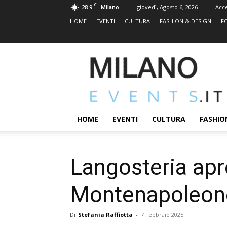
C
28.9
giovedì, Agosto 6, 2026
Acc
Milano
HOME
EVENTI
CULTURA
FASHION & DESIGN
F
MILANOEVENTS.IT
|
News
2.0
ed
Eventi
HOME
EVENTI
CULTURA
FASHIO
a
Milano
Langosteria apr
Montenapoleone
Di
Stefania Raffiotta
-
7 Febbraio 2025