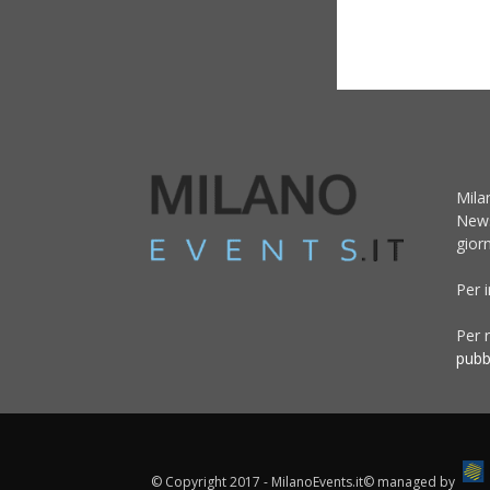
Mila
News
giorn
Per 
Per r
pubb
© Copyright 2017 - MilanoEvents.it© managed by