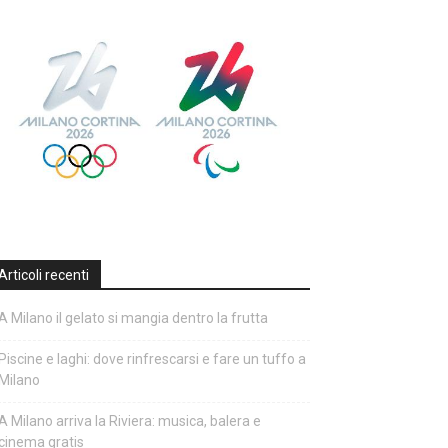
Articoli recenti
A Milano il gelato si mangia dentro la frutta
Piscine e laghi: dove rinfrescarsi e fare un tuffo a
Milano
A Milano arriva la Riviera: musica, balera e
cinema gratis