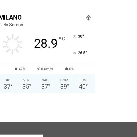
MILANO
Cielo Sereno
°
30
°
C
28.9
°
26.8
47%
0.6m/s
0%
GIO
VEN
SAB
DOM
LUN
37
°
35
°
37
°
39
°
40
°