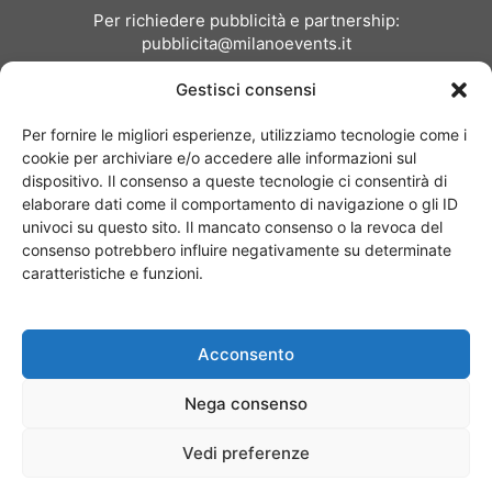
Per richiedere pubblicità e partnership:
pubblicita@milanoevents.it
Gestisci consensi
SEGUICI
Per fornire le migliori esperienze, utilizziamo tecnologie come i
cookie per archiviare e/o accedere alle informazioni sul
dispositivo. Il consenso a queste tecnologie ci consentirà di
elaborare dati come il comportamento di navigazione o gli ID
univoci su questo sito. Il mancato consenso o la revoca del
consenso potrebbero influire negativamente su determinate
Chi siamo
I Nostri Clienti
Contattaci
Collabora con noi
caratteristiche e funzioni.
Pubblicità
Privacy policy
Linee editoriali
Acconsento
© Copyright 2017 - MilanoEvents.it© managed by
Nega consenso
Vedi preferenze