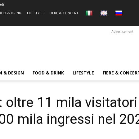
edi
OOD & DRINK
LIFESTYLE
FIERE & CONCERTI
Advertisement
N & DESIGN
FOOD & DRINK
LIFESTYLE
FIERE & CONCER
: oltre 11 mila visitator
00 mila ingressi nel 20