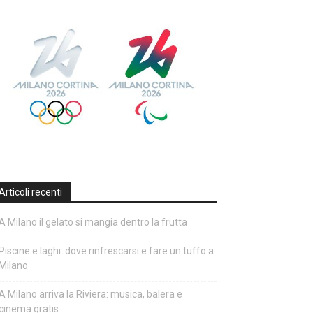
Articoli recenti
A Milano il gelato si mangia dentro la frutta
Piscine e laghi: dove rinfrescarsi e fare un tuffo a
Milano
A Milano arriva la Riviera: musica, balera e
cinema gratis