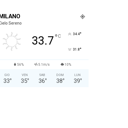
MILANO
Cielo Sereno
°
34.4
°
C
33.7
°
31.8
56%
5.1m/s
10%
GIO
VEN
SAB
DOM
LUN
33
°
35
°
36
°
38
°
39
°