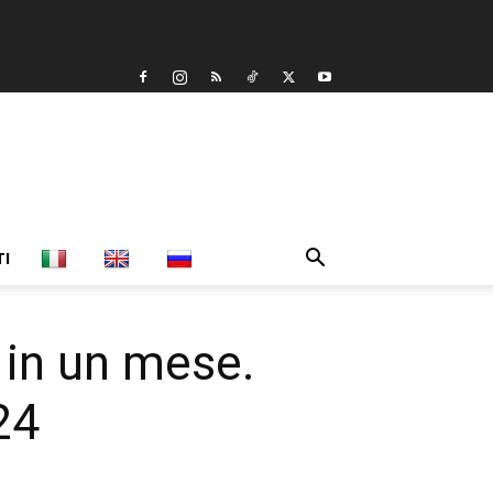
TI
i in un mese.
24