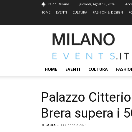
C
33.7
giovedì, Agosto 6, 2026
Acc
Milano
HOME
EVENTI
CULTURA
FASHION & DESIGN
F
MILANOEVENTS.IT
|
News
2.0
ed
Eventi
HOME
EVENTI
CULTURA
FASHIO
a
Milano
Palazzo Citterio
Brera supera i 5
Di
Laura
-
13 Gennaio 2025