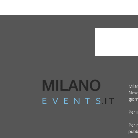
Mila
News
giorn
Per 
Per r
pubb