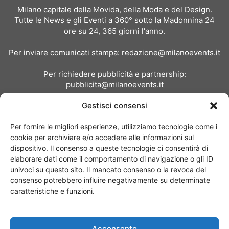
Milano capitale della Movida, della Moda e del Design.
Tutte le News e gli Eventi a 360° sotto la Madonnina 24
ore su 24, 365 giorni l'anno.
Per inviare comunicati stampa:
redazione@milanoevents.it
Per richiedere pubblicità e partnership:
pubblicita@milanoevents.it
Gestisci consensi
SEGUICI
Per fornire le migliori esperienze, utilizziamo tecnologie come i
cookie per archiviare e/o accedere alle informazioni sul
dispositivo. Il consenso a queste tecnologie ci consentirà di
elaborare dati come il comportamento di navigazione o gli ID
univoci su questo sito. Il mancato consenso o la revoca del
consenso potrebbero influire negativamente su determinate
Chi siamo
I Nostri Clienti
Contattaci
Collabora con noi
caratteristiche e funzioni.
Pubblicità
Privacy policy
Linee editoriali
Acconsento