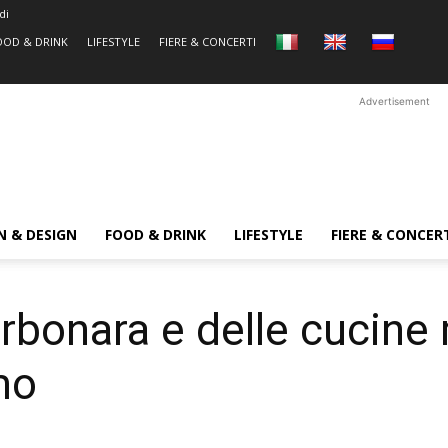
di
OOD & DRINK
LIFESTYLE
FIERE & CONCERTI
Advertisement
N & DESIGN
FOOD & DRINK
LIFESTYLE
FIERE & CONCER
carbonara e delle cucin
mo