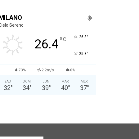
MILANO
Cielo Sereno
°
26.8
°
C
26.4
°
25.8
73%
2.2m/s
0%
SAB
DOM
LUN
MAR
MER
32
°
34
°
39
°
40
°
37
°