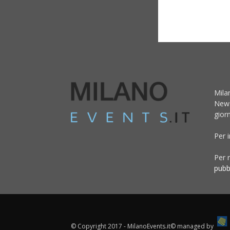
Mila
News
giorn
Per 
Per r
pubb
© Copyright 2017 - MilanoEvents.it© managed by