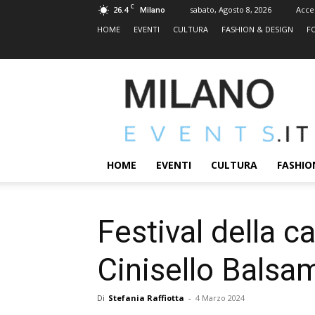
C
26.4
sabato, Agosto 8, 2026
Acce
Milano
HOME
EVENTI
CULTURA
FASHION & DESIGN
F
MILANOEVENTS.IT
|
News
2.0
ed
Eventi
HOME
EVENTI
CULTURA
FASHIO
a
Milano
Festival della 
Cinisello Balsa
Di
Stefania Raffiotta
-
4 Marzo 2024