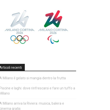
Articoli recenti
A Milano il gelato si mangia dentro la frutta
Piscine e laghi: dove rinfrescarsi e fare un tuffo a
Milano
A Milano arriva la Riviera: musica, balera e
cinema gratis