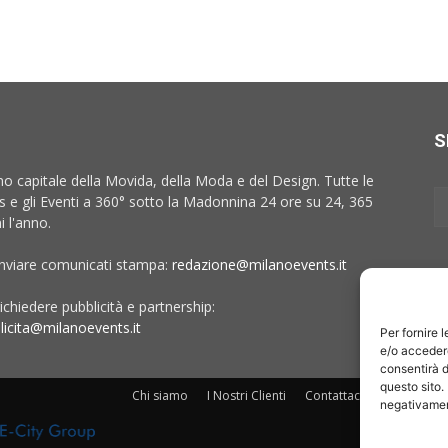
S
no capitale della Movida, della Moda e del Design. Tutte le
 e gli Eventi a 360° sotto la Madonnina 24 ore su 24, 365
i l'anno.
inviare comunicati stampa:
redazione@milanoevents.it
ichiedere pubblicità e partnership:
licita@milanoevents.it
Per fornire 
e/o accedere
consentirà d
questo sito.
Chi siamo
I Nostri Clienti
Contattaci
Collabora c
negativament