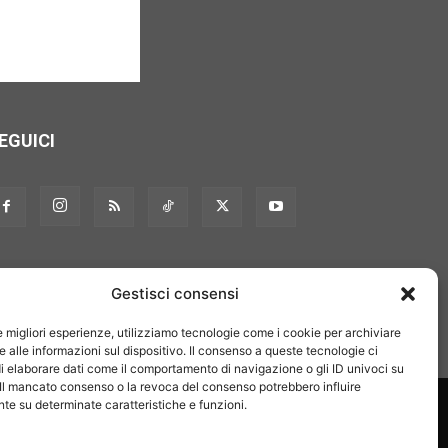
EGUICI
Gestisci consensi
le migliori esperienze, utilizziamo tecnologie come i cookie per archiviare
 alle informazioni sul dispositivo. Il consenso a queste tecnologie ci
i elaborare dati come il comportamento di navigazione o gli ID univoci su
 Il mancato consenso o la revoca del consenso potrebbero influire
on noi
Pubblicità
Privacy policy
Linee editoriali
e su determinate caratteristiche e funzioni.