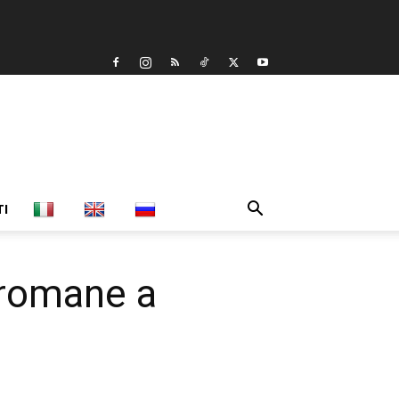
TI
e romane a