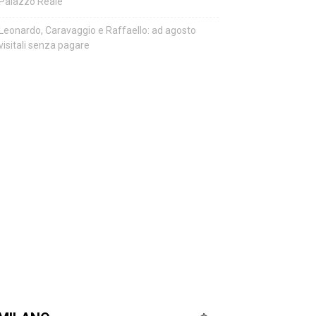
Palazzo Reale
Leonardo, Caravaggio e Raffaello: ad agosto
visitali senza pagare