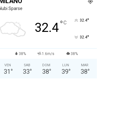
MILANO
Nubi Sparse
°
32.4
°
C
32.4
°
32.4
38%
1.6m/s
38%
VEN
SAB
DOM
LUN
MAR
31
°
33
°
38
°
39
°
38
°