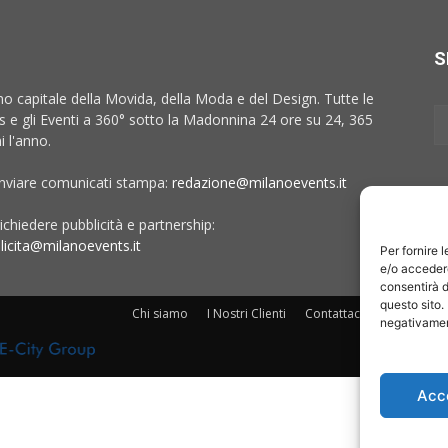
S
no capitale della Movida, della Moda e del Design. Tutte le
 e gli Eventi a 360° sotto la Madonnina 24 ore su 24, 365
i l'anno.
inviare comunicati stampa:
redazione@milanoevents.it
ichiedere pubblicità e partnership:
licita@milanoevents.it
Per fornire 
e/o accedere
consentirà d
questo sito.
Chi siamo
I Nostri Clienti
Contattaci
Collabora c
negativament
Acc