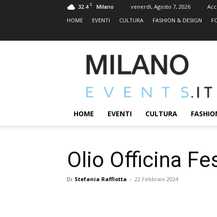
C
32.4
venerdì, Agosto 7, 2026
Acc
Milano
HOME
EVENTI
CULTURA
FASHION & DESIGN
F
MILANOEVENTS.IT
|
News
2.0
ed
Eventi
HOME
EVENTI
CULTURA
FASHIO
a
Milano
Olio Officina Fe
Di
Stefania Raffiotta
-
22 Febbraio 2024