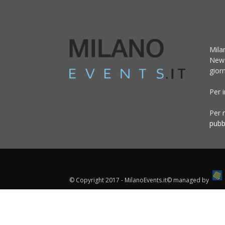
Mila
News
giorn
Per 
Per r
pubb
© Copyright 2017 - MilanoEvents.it© managed by