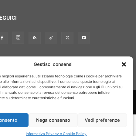
EGUICI
Gestisci consensi
le migliori esperienze, utilizziamo tecnologie come i cookie per archiviare
 alle informazioni sul dispositivo. Il consenso a queste tecnologie ci
i elaborare dati come il comportamento di navigazione o gli ID univoci su
 Il mancato consenso o la revoca del consenso potrebbero influire
on noi
Pubblicità
Privacy policy
Linee editoriali
e su determinate caratteristiche e funzioni.
onsento
Nega consenso
Vedi preferenze
Informativa Privacy e Cookie Policy