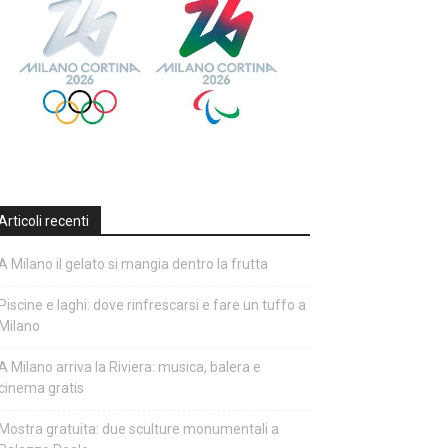
Articoli recenti
A Milano il gelato si mangia dentro la frutta
Piscine e laghi: dove rinfrescarsi e fare un tuffo a
Milano
A Milano arriva la Riviera: musica, balera e
cinema gratis
Mostra gratuita: due sculture monumentali a