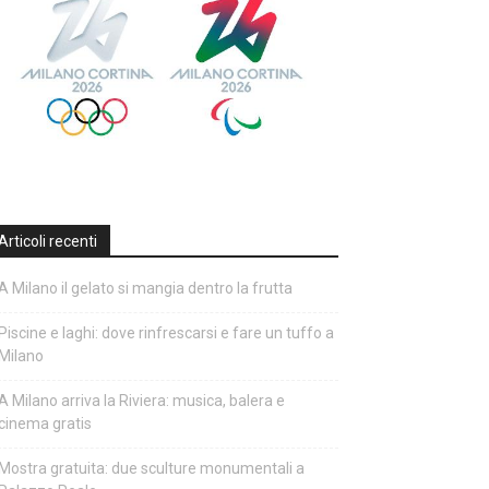
Articoli recenti
A Milano il gelato si mangia dentro la frutta
Piscine e laghi: dove rinfrescarsi e fare un tuffo a
Milano
A Milano arriva la Riviera: musica, balera e
cinema gratis
Mostra gratuita: due sculture monumentali a