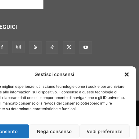
EGUICI
Gestisci consensi
le migliori esperienze, utilizziamo tecnologie come i cookie per archiviare
 alle informazioni sul dispositivo. Il consenso a queste tecnologie ci
i elaborare dati come il comportamento di navigazione o gli ID univoci su
 Il mancato consenso o la revoca del consenso potrebbero influire
on noi
Pubblicità
Privacy policy
Linee editoriali
e su determinate caratteristiche e funzioni.
onsento
Nega consenso
Vedi preferenze