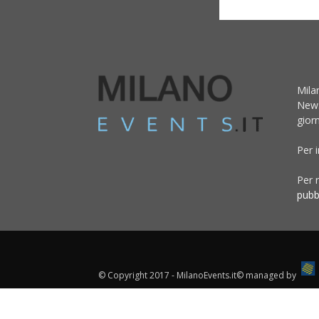
Mila
News
giorn
Per 
Per r
pubb
© Copyright 2017 - MilanoEvents.it© managed by