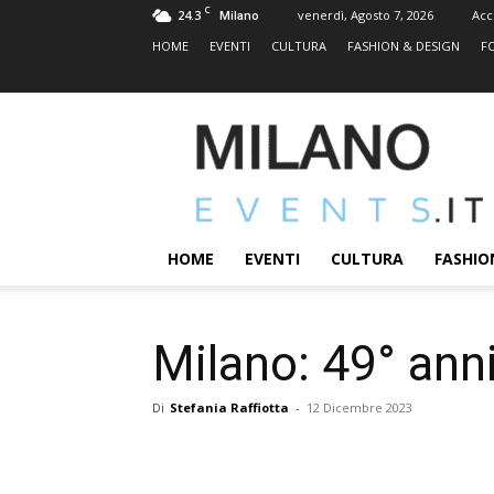
C
24.3
venerdì, Agosto 7, 2026
Acc
Milano
HOME
EVENTI
CULTURA
FASHION & DESIGN
F
MILANOEVENTS.IT
|
News
2.0
ed
Eventi
HOME
EVENTI
CULTURA
FASHIO
a
Milano
Milano: 49° anni
Di
Stefania Raffiotta
-
12 Dicembre 2023