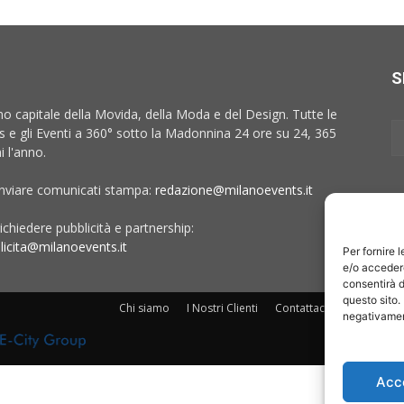
S
no capitale della Movida, della Moda e del Design. Tutte le
 e gli Eventi a 360° sotto la Madonnina 24 ore su 24, 365
i l'anno.
inviare comunicati stampa:
redazione@milanoevents.it
ichiedere pubblicità e partnership:
licita@milanoevents.it
Per fornire 
e/o accedere
consentirà d
questo sito.
Chi siamo
I Nostri Clienti
Contattaci
Collabora c
negativament
Acc