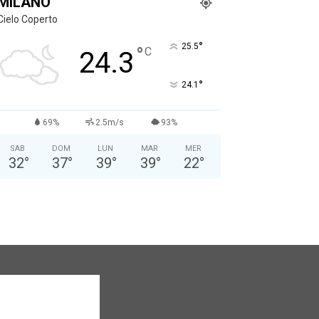
MILANO
Cielo Coperto
°
25.5
°
C
24.3
°
24.1
69%
2.5m/s
93%
SAB
DOM
LUN
MAR
MER
32
°
37
°
39
°
39
°
22
°