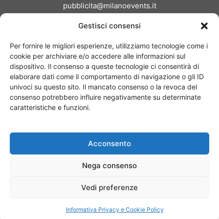
pubblicita@milanoevents.it
Gestisci consensi
SEGUICI
Per fornire le migliori esperienze, utilizziamo tecnologie come i
cookie per archiviare e/o accedere alle informazioni sul
dispositivo. Il consenso a queste tecnologie ci consentirà di
elaborare dati come il comportamento di navigazione o gli ID
univoci su questo sito. Il mancato consenso o la revoca del
consenso potrebbero influire negativamente su determinate
Chi siamo
I Nostri Clienti
Contattaci
Collabora con noi
caratteristiche e funzioni.
Pubblicità
Privacy policy
Linee editoriali
Acconsento
© Copyright 2017 - MilanoEvents.it© managed by
Nega consenso
Vedi preferenze
Informativa Privacy e Cookie Policy