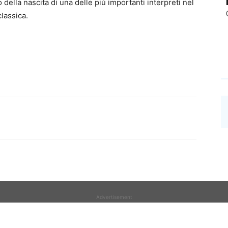
 della nascita di una delle più importanti interpreti nel
lassica.
Advertisement