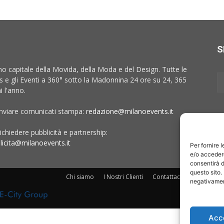
S
no capitale della Movida, della Moda e del Design. Tutte le
 e gli Eventi a 360° sotto la Madonnina 24 ore su 24, 365
i l'anno.
inviare comunicati stampa:
redazione@milanoevents.it
ichiedere pubblicità e partnership:
licita@milanoevents.it
Per fornire 
e/o accedere
consentirà d
questo sito.
Chi siamo
I Nostri Clienti
Contattaci
Collabora c
negativament
Acc