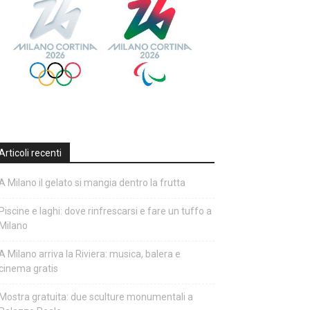
Articoli recenti
A Milano il gelato si mangia dentro la frutta
Piscine e laghi: dove rinfrescarsi e fare un tuffo a
Milano
A Milano arriva la Riviera: musica, balera e
cinema gratis
Mostra gratuita: due sculture monumentali a