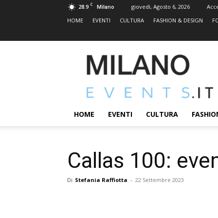
C
28.9
giovedì, Agosto 6, 2026
Acc
Milano
HOME
EVENTI
CULTURA
FASHION & DESIGN
F
MILANOEVENTS.IT
|
News
2.0
ed
Eventi
HOME
EVENTI
CULTURA
FASHIO
a
Milano
Callas 100: eve
Di
Stefania Raffiotta
-
22 Settembre 2023