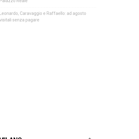
Palazzo Reale
Leonardo, Caravaggio e Raffaello: ad agosto
visitali senza pagare