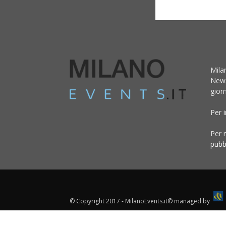
Mila
News
giorn
Per 
Per r
pubb
© Copyright 2017 - MilanoEvents.it© managed by