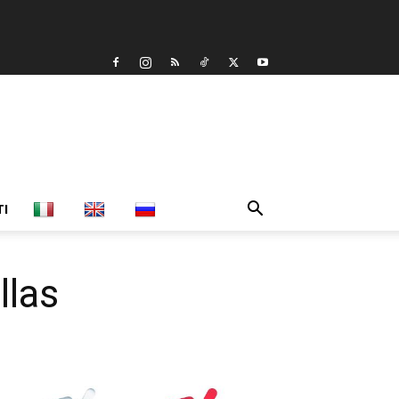
TI
llas