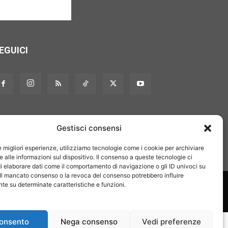
EGUICI
Gestisci consensi
le migliori esperienze, utilizziamo tecnologie come i cookie per archiviare
 alle informazioni sul dispositivo. Il consenso a queste tecnologie ci
i elaborare dati come il comportamento di navigazione o gli ID univoci su
 Il mancato consenso o la revoca del consenso potrebbero influire
on noi
Pubblicità
Privacy policy
Linee editoriali
e su determinate caratteristiche e funzioni.
onsento
Nega consenso
Vedi preferenze