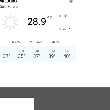
MILANO
Cielo Sereno
°
30
°
C
28.9
°
26.8
47%
0.6m/s
0%
GIO
VEN
SAB
DOM
LUN
37
°
35
°
37
°
39
°
40
°