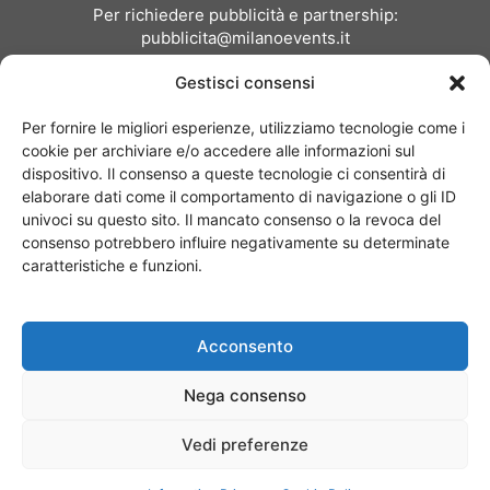
Per richiedere pubblicità e partnership:
pubblicita@milanoevents.it
Gestisci consensi
SEGUICI
Per fornire le migliori esperienze, utilizziamo tecnologie come i
cookie per archiviare e/o accedere alle informazioni sul
dispositivo. Il consenso a queste tecnologie ci consentirà di
elaborare dati come il comportamento di navigazione o gli ID
univoci su questo sito. Il mancato consenso o la revoca del
consenso potrebbero influire negativamente su determinate
Chi siamo
I Nostri Clienti
Contattaci
Collabora con noi
caratteristiche e funzioni.
Pubblicità
Privacy policy
Linee editoriali
Acconsento
© Copyright 2017 - MilanoEvents.it© managed by
Nega consenso
Vedi preferenze