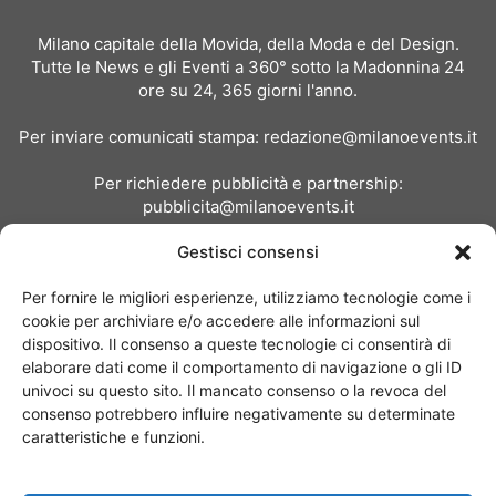
Milano capitale della Movida, della Moda e del Design.
Tutte le News e gli Eventi a 360° sotto la Madonnina 24
ore su 24, 365 giorni l'anno.
Per inviare comunicati stampa:
redazione@milanoevents.it
Per richiedere pubblicità e partnership:
pubblicita@milanoevents.it
Gestisci consensi
SEGUICI
Per fornire le migliori esperienze, utilizziamo tecnologie come i
cookie per archiviare e/o accedere alle informazioni sul
dispositivo. Il consenso a queste tecnologie ci consentirà di
elaborare dati come il comportamento di navigazione o gli ID
univoci su questo sito. Il mancato consenso o la revoca del
consenso potrebbero influire negativamente su determinate
Chi siamo
I Nostri Clienti
Contattaci
Collabora con noi
caratteristiche e funzioni.
Pubblicità
Privacy policy
Linee editoriali