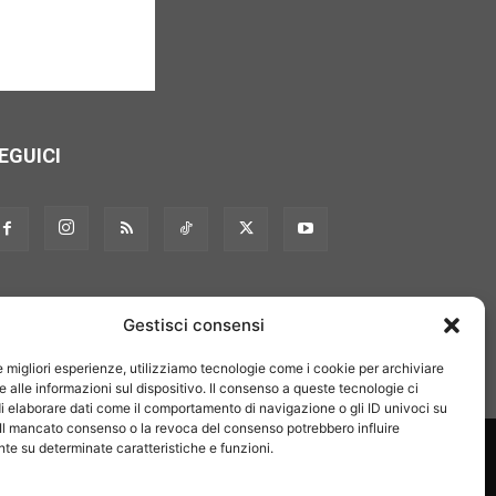
EGUICI
Gestisci consensi
le migliori esperienze, utilizziamo tecnologie come i cookie per archiviare
 alle informazioni sul dispositivo. Il consenso a queste tecnologie ci
i elaborare dati come il comportamento di navigazione o gli ID univoci su
 Il mancato consenso o la revoca del consenso potrebbero influire
on noi
Pubblicità
Privacy policy
Linee editoriali
e su determinate caratteristiche e funzioni.