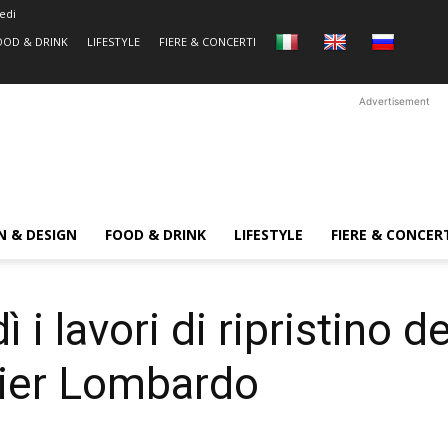
edi
OOD & DRINK
LIFESTYLE
FIERE & CONCERTI
Advertisement
N & DESIGN
FOOD & DRINK
LIFESTYLE
FIERE & CONCER
 i lavori di ripristino 
 Pier Lombardo