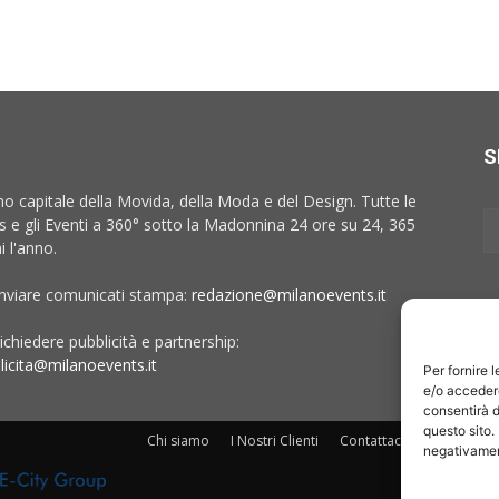
S
no capitale della Movida, della Moda e del Design. Tutte le
 e gli Eventi a 360° sotto la Madonnina 24 ore su 24, 365
i l'anno.
inviare comunicati stampa:
redazione@milanoevents.it
ichiedere pubblicità e partnership:
licita@milanoevents.it
Per fornire 
e/o accedere
consentirà d
questo sito.
Chi siamo
I Nostri Clienti
Contattaci
Collabora c
negativament