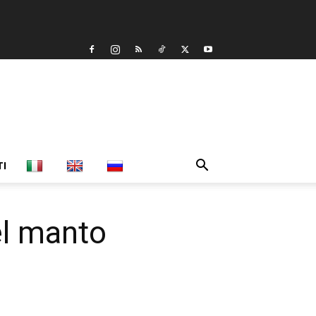
TI
del manto