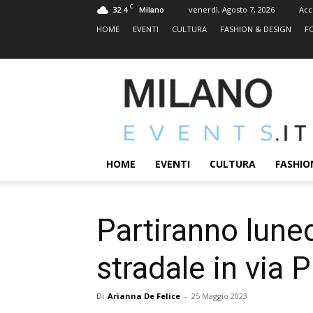
C
32.4
venerdì, Agosto 7, 2026
Acc
Milano
HOME
EVENTI
CULTURA
FASHION & DESIGN
F
MILANOEVENTS.IT
|
News
2.0
ed
Eventi
HOME
EVENTI
CULTURA
FASHIO
a
Milano
Partiranno lunedì
stradale in via
Di
Arianna De Felice
-
25 Maggio 2023