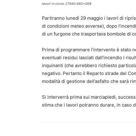
lavori in corso 27940.660x368
Partiranno lunedì 29 maggio i lavori di ripr
di condizioni meteo avverse), dopo l’incendi
di un furgone che trasportava bombole di o
Prima di programmare l’intervento è stato ne
eventuali residui lasciati dall’incendio I risu
inquinanti (che avrebbero richiesto partico
negativo. Pertanto il Reparto strade del C
modalità di gestione dell’asfalto che sarà r
Si interverrà prima sui marciapiedi, successi
stima che i lavori potranno durare, in caso d