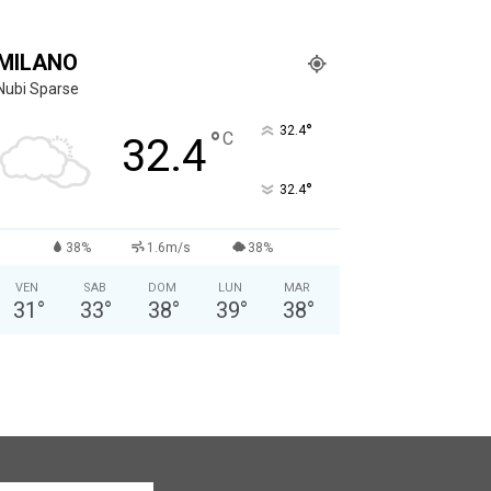
MILANO
Nubi Sparse
°
32.4
°
C
32.4
°
32.4
38%
1.6m/s
38%
VEN
SAB
DOM
LUN
MAR
31
°
33
°
38
°
39
°
38
°