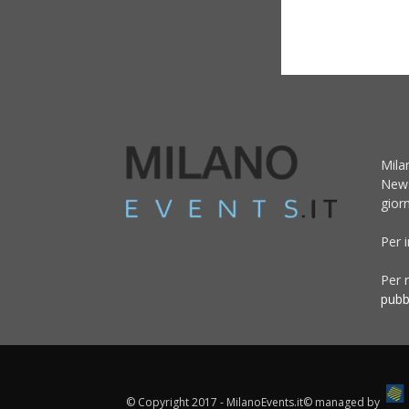
Mila
News
giorn
Per 
Per r
pubb
© Copyright 2017 - MilanoEvents.it© managed by