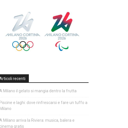
Articoli recenti
A Milano il gelato si mangia dentro la frutta
Piscine e laghi: dove rinfrescarsi e fare un tuffo a
Milano
A Milano arriva la Riviera: musica, balera e
cinema gratis