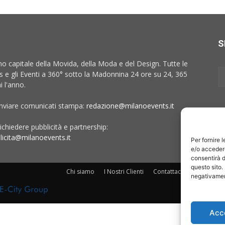
S
no capitale della Movida, della Moda e del Design. Tutte le
 e gli Eventi a 360° sotto la Madonnina 24 ore su 24, 365
i l'anno.
inviare comunicati stampa:
redazione@milanoevents.it
ichiedere pubblicità e partnership:
licita@milanoevents.it
Per fornire 
e/o accedere
consentirà d
questo sito.
Chi siamo
I Nostri Clienti
Contattaci
Collabora c
negativament
Acc