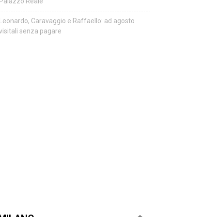
Palazzo Reale
Leonardo, Caravaggio e Raffaello: ad agosto
visitali senza pagare