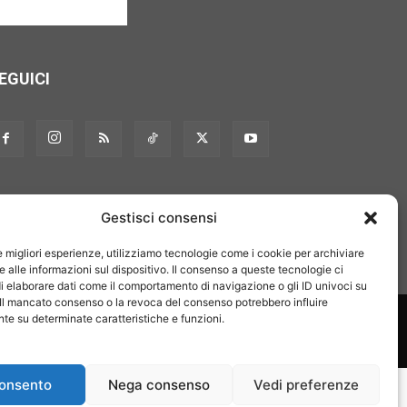
EGUICI
Gestisci consensi
le migliori esperienze, utilizziamo tecnologie come i cookie per archiviare
 alle informazioni sul dispositivo. Il consenso a queste tecnologie ci
i elaborare dati come il comportamento di navigazione o gli ID univoci su
 Il mancato consenso o la revoca del consenso potrebbero influire
on noi
Pubblicità
Privacy policy
Linee editoriali
e su determinate caratteristiche e funzioni.
onsento
Nega consenso
Vedi preferenze