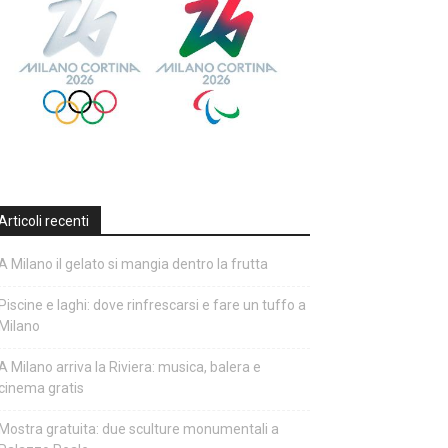
Articoli recenti
A Milano il gelato si mangia dentro la frutta
Piscine e laghi: dove rinfrescarsi e fare un tuffo a
Milano
A Milano arriva la Riviera: musica, balera e
cinema gratis
Mostra gratuita: due sculture monumentali a