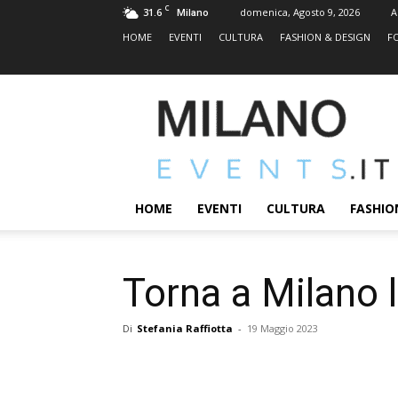
C
31.6
domenica, Agosto 9, 2026
A
Milano
HOME
EVENTI
CULTURA
FASHION & DESIGN
F
MILANOEVENTS.IT
|
News
2.0
ed
Eventi
HOME
EVENTI
CULTURA
FASHIO
a
Milano
Torna a Milano l
Di
Stefania Raffiotta
-
19 Maggio 2023