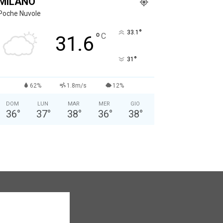
MILANO
Poche Nuvole
°
33.1
°
C
31.6
°
31
62%
1.8m/s
12%
DOM
LUN
MAR
MER
GIO
36
°
37
°
38
°
36
°
38
°