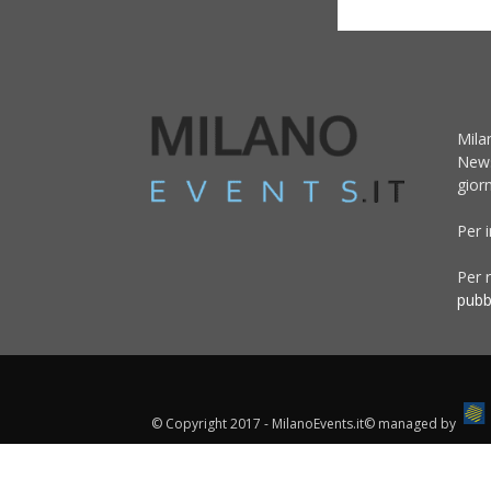
Mila
News
giorn
Per 
Per r
pubb
© Copyright 2017 - MilanoEvents.it© managed by