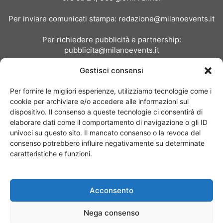
Per inviare comunicati stampa:
redazione@milanoevents.it
Per richiedere pubblicità e partnership:
pubblicita@milanoevents.it
Gestisci consensi
SEGUICI
Per fornire le migliori esperienze, utilizziamo tecnologie come i
cookie per archiviare e/o accedere alle informazioni sul
dispositivo. Il consenso a queste tecnologie ci consentirà di
elaborare dati come il comportamento di navigazione o gli ID
univoci su questo sito. Il mancato consenso o la revoca del
consenso potrebbero influire negativamente su determinate
Chi siamo
I Nostri Clienti
Contattaci
Collabora con noi
caratteristiche e funzioni.
Pubblicità
Privacy policy
Linee editoriali
Acconsento
© Copyright 2017 - MilanoEvents.it© managed by
Nega consenso