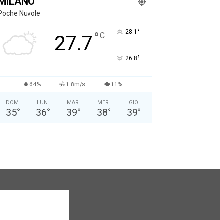
MILANO
Poche Nuvole
°
28.1
°
C
27.7
°
26.8
64%
1.8m/s
11%
DOM
LUN
MAR
MER
GIO
35
°
36
°
39
°
38
°
39
°