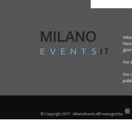
Mila
News
giorn
Per 
Per r
pubb
© Copyright 2017 - MilanoEvents.it© managed by