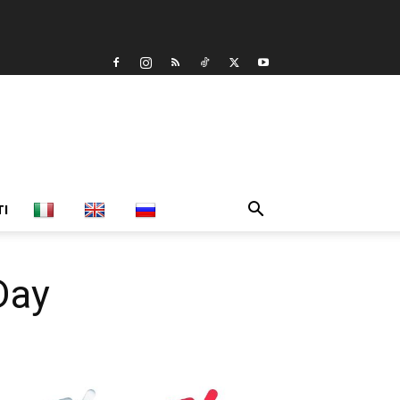
TI
Day