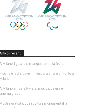
Articoli recenti
A Milano il gelato si mangia dentro la frutta
Piscine e laghi: dove rinfrescarsi e fare un tuffo a
Milano
A Milano arriva la Riviera: musica, balera e
cinema gratis
Mostra gratuita: due sculture monumentali a