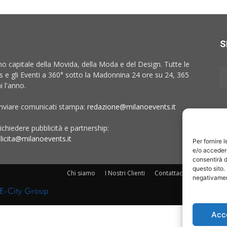
S
no capitale della Movida, della Moda e del Design. Tutte le
 e gli Eventi a 360° sotto la Madonnina 24 ore su 24, 365
i l'anno.
inviare comunicati stampa:
redazione@milanoevents.it
ichiedere pubblicità e partnership:
licita@milanoevents.it
Per fornire 
e/o accedere
consentirà d
questo sito.
Chi siamo
I Nostri Clienti
Contattaci
Collabora c
negativament
Acc