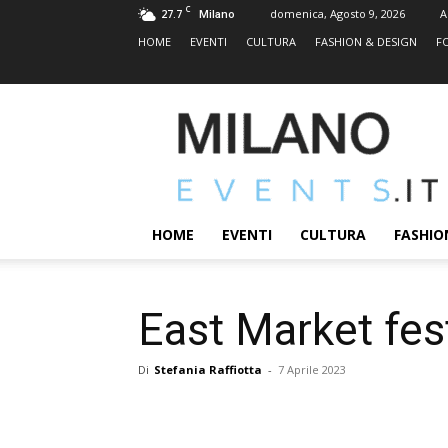
C
27.7
domenica, Agosto 9, 2026
A
Milano
HOME
EVENTI
CULTURA
FASHION & DESIGN
F
MILANOEVENTS.IT
|
News
2.0
ed
Eventi
HOME
EVENTI
CULTURA
FASHIO
a
Milano
East Market fes
Di
Stefania Raffiotta
-
7 Aprile 2023