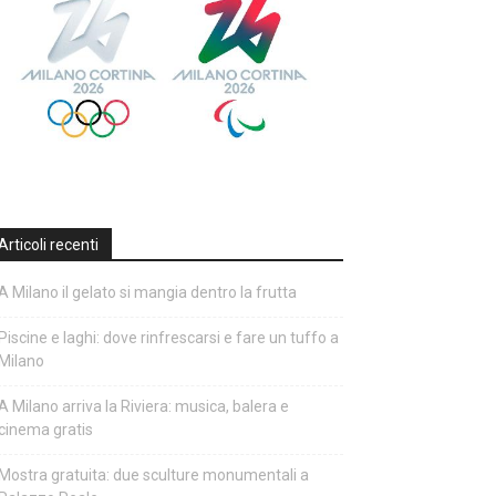
Articoli recenti
A Milano il gelato si mangia dentro la frutta
Piscine e laghi: dove rinfrescarsi e fare un tuffo a
Milano
A Milano arriva la Riviera: musica, balera e
cinema gratis
Mostra gratuita: due sculture monumentali a