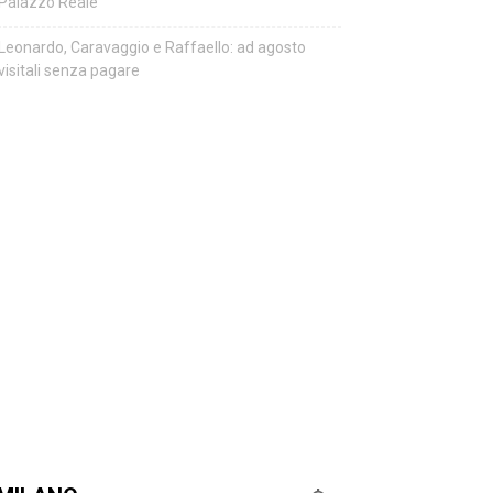
Palazzo Reale
Leonardo, Caravaggio e Raffaello: ad agosto
visitali senza pagare