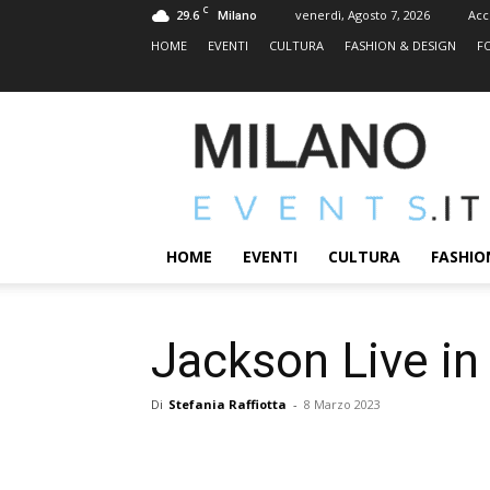
C
29.6
venerdì, Agosto 7, 2026
Acc
Milano
HOME
EVENTI
CULTURA
FASHION & DESIGN
F
MILANOEVENTS.IT
|
News
2.0
ed
Eventi
HOME
EVENTI
CULTURA
FASHIO
a
Milano
Jackson Live in
Di
Stefania Raffiotta
-
8 Marzo 2023