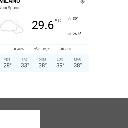
MILANO
Nubi Sparse
°
30
°
C
29.6
°
26.8
46%
5.1m/s
25%
VEN
SAB
DOM
LUN
MAR
28
°
33
°
38
°
39
°
38
°