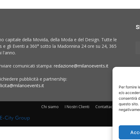
S
no capitale della Movida, della Moda e del Design. Tutte le
 e gli Eventi a 360° sotto la Madonnina 24 ore su 24, 365
i l'anno.
inviare comunicati stampa:
redazione@milanoevents.it
ichiedere pubblicità e partnership:
licita@milanoevents.it
Per fornire 
e/o accedere
consentirà d
questo sito.
Chi siamo
I Nostri Clienti
Contattaci
Collabora c
negativament
Acc