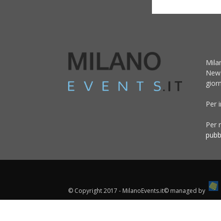
Mila
News
giorn
Per 
Per r
pubb
© Copyright 2017 - MilanoEvents.it© managed by