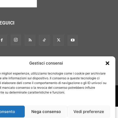
EGUICI
Gestisci consensi
le migliori esperienze, utilizziamo tecnologie come i cookie per archiviare
 alle informazioni sul dispositivo. Il consenso a queste tecnologie ci
i elaborare dati come il comportamento di navigazione o gli ID univoci su
 Il mancato consenso o la revoca del consenso potrebbero influire
on noi
Pubblicità
Privacy policy
Linee editoriali
e su determinate caratteristiche e funzioni.
onsento
Nega consenso
Vedi preferenze