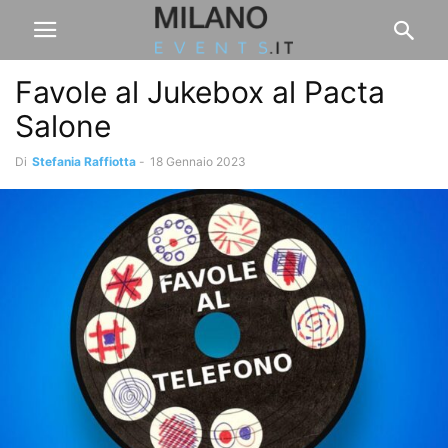
Favole al Jukebox al Pacta
Salone
Di
Stefania Raffiotta
-
18 Gennaio 2023