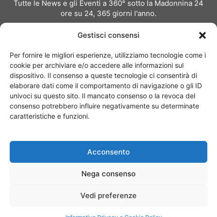
Tutte le News e gli Eventi a 360° sotto la Madonnina 24
ore su 24, 365 giorni l'anno.
Per inviare comunicati stampa:
redazione@milanoevents.it
Gestisci consensi
Per richiedere pubblicità e partnership:
Per fornire le migliori esperienze, utilizziamo tecnologie come i
pubblicita@milanoevents.it
cookie per archiviare e/o accedere alle informazioni sul
dispositivo. Il consenso a queste tecnologie ci consentirà di
elaborare dati come il comportamento di navigazione o gli ID
SEGUICI
univoci su questo sito. Il mancato consenso o la revoca del
consenso potrebbero influire negativamente su determinate
caratteristiche e funzioni.
Acconsento
Chi siamo
I Nostri Clienti
Contattaci
Collabora con noi
Nega consenso
Pubblicità
Privacy policy
Linee editoriali
Vedi preferenze
© Copyright 2017 - MilanoEvents.it© managed by